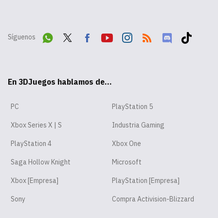
Síguenos
Wha
Twit
Fac
Yout
Inst
RSS
Disc
Tikt
tsA
ter
ebo
ube
agr
ord
ok
En 3DJuegos hablamos de...
pp
ok
am
PC
PlayStation 5
Xbox Series X | S
Industria Gaming
PlayStation 4
Xbox One
Saga Hollow Knight
Microsoft
Xbox [Empresa]
PlayStation [Empresa]
Sony
Compra Activision-Blizzard