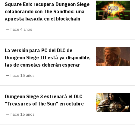
Square Enix recupera Dungeon Siege
carácter inicial), pero no mayúsculas, espacios,
¿Todavía no tienes cuenta?
tildes o caracteres especiales.
colaborando con The Sandbox: una
apuesta basada en el blockchain
He leído y acepto la
politica de
Regístrate gratis
privacidad y de participación
hace 4 años
Registrarse en 3DJuegos
La versión para PC del DLC de
El inicio de sesión con Facebook ya no está
Dungeon Siege III está ya disponible,
disponible, pero puedes seguir usando tu cuenta
las de consolas deberán esperar
de 3DJuegos:
Entra con Google
hace 15 años
Recupera tu acceso con Facebook
Dungeon Siege 3 estrenará el DLC
¿Ya tienes cuenta?
"Treasures of the Sun" en octubre
Entra en 3DJuegos
hace 15 años