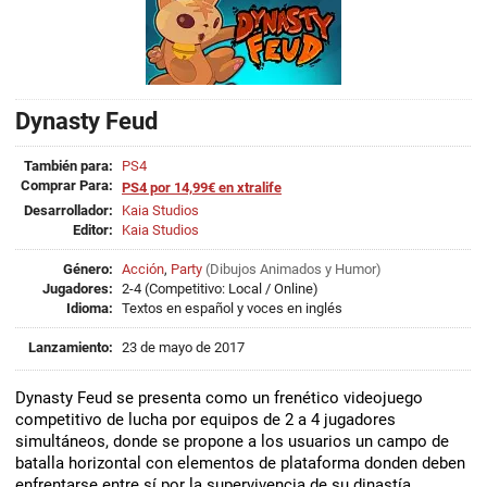
Dynasty Feud
También para:
PS4
Comprar Para:
PS4 por 14,99€ en xtralife
Desarrollador:
Kaia Studios
Editor:
Kaia Studios
Género:
Acción
,
Party
(
Dibujos Animados
y
Humor
)
Jugadores:
2-4 (Competitivo: Local / Online)
Idioma:
Textos en español y voces en inglés
Lanzamiento:
23 de mayo de 2017
Dynasty Feud se presenta como un frenético videojuego
competitivo de lucha por equipos de 2 a 4 jugadores
simultáneos, donde se propone a los usuarios un campo de
batalla horizontal con elementos de plataforma donden deben
enfrentarse entre sí por la supervivencia de su dinastía.