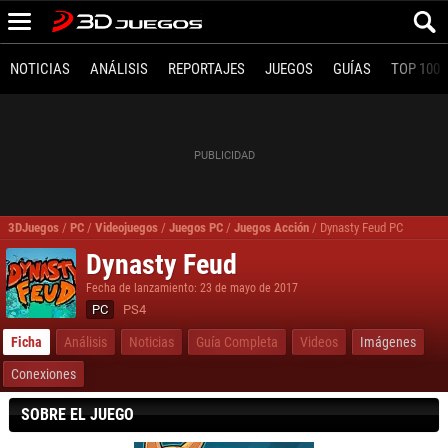
NOTICIAS
ANÁLISIS
REPORTAJES
JUEGOS
GUÍAS
TOP 100
3DJuegos
/
PC
/
Videojuegos
/
Juegos PC
/
Juegos Acción
/
Dynasty Feud PC
Dynasty Feud
Fecha de lanzamiento: 23 de mayo de 2017
PC
PS4
Ficha
Análisis
Noticias
Guía Completa
Videos
Imágenes
Conexiones
SOBRE EL JUEGO