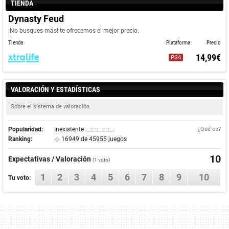
TIENDA
Dynasty Feud
¡No busques más! te ofrecemos el mejor precio.
Tienda
Plataforma
Precio
14,99€
PS4
VALORACIÓN Y ESTADÍSTICAS
Sobre el sistema de valoración
Popularidad:
Inexistente
¿Qué es?
Ranking:
16949 de 45955 juegos
10
Expectativas / Valoración
(
1
voto)
1
2
3
4
5
6
7
8
9
10
Tu voto: