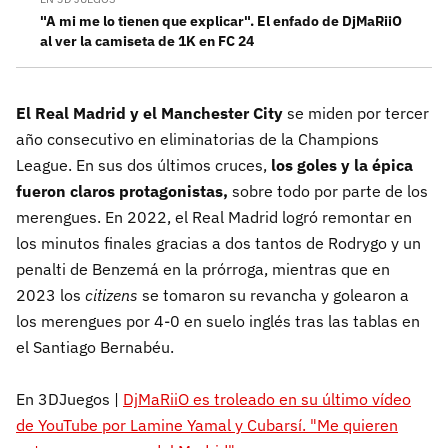
"A mi me lo tienen que explicar". El enfado de DjMaRiiO
al ver la camiseta de 1K en FC 24
El Real Madrid y el Manchester City
se miden por tercer
año consecutivo en eliminatorias de la Champions
League. En sus dos últimos cruces,
los goles y la épica
fueron claros protagonistas,
sobre todo por parte de los
merengues. En 2022, el Real Madrid logró remontar en
los minutos finales gracias a dos tantos de Rodrygo y un
penalti de Benzemá en la prórroga, mientras que en
2023 los
citizens
se tomaron su revancha y golearon a
los merengues por 4-0 en suelo inglés tras las tablas en
el Santiago Bernabéu.
En 3DJuegos |
DjMaRiiO es troleado en su último vídeo
de YouTube por Lamine Yamal y Cubarsí. "Me quieren