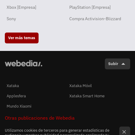
Xbox [Empresa]
PlayStation [Empresa]
Sony
Compra Activision-Blizzard
Ver más temas
Subir
Xataka
Xataka Móvil
Applesfera
Xataka Smart Home
Mundo Xiaomi
Otras publicaciones de Webedia
Utilizamos cookies de terceros para generar estadísticas de