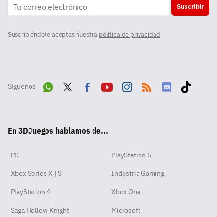
Suscribir
Suscribiéndote aceptas nuestra
política de privacidad
Síguenos
Wha
Twit
Fac
Yout
Inst
RSS
Disc
Tikt
tsA
ter
ebo
ube
agra
ord
ok
En 3DJuegos hablamos de...
pp
ok
m
PC
PlayStation 5
Xbox Series X | S
Industria Gaming
PlayStation 4
Xbox One
Saga Hollow Knight
Microsoft