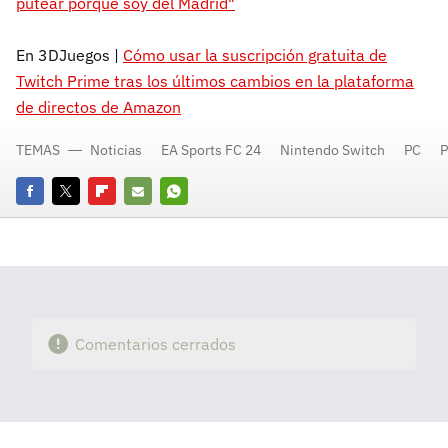
putear porque soy del Madrid"
En 3DJuegos |
Cómo usar la suscripción gratuita de
Twitch Prime tras los últimos cambios en la plataforma
de directos de Amazon
TEMAS
Noticias
EA Sports FC 24
Nintendo Switch
PC
P
Facebook
Twitter
Flipboard
E-
Whatsapp
mail
Comentarios cerrados