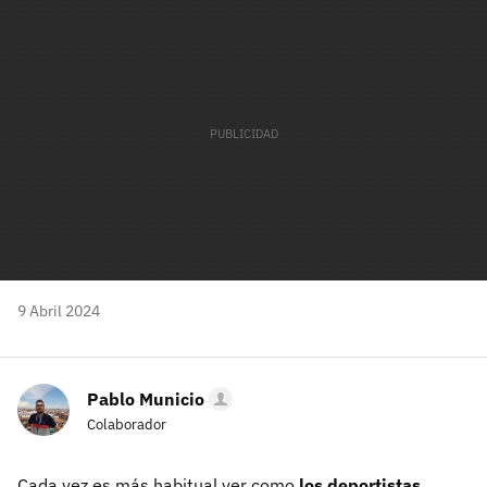
mail
9 Abril 2024
Pablo Municio
Colaborador
Cada vez es más habitual ver como
los deportistas