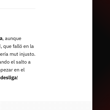
ia
, aunque
 que falló en la
ería mut injusto.
ndo el salto a
pezar en el
ndesliga
!