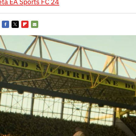
ta EA Sports FC 24
Entra en 3D
Facebook
Twitter
Flipboard
E-
mail