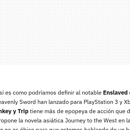
Así es como podríamos definir al notable
Enslaved
avenly Sword han lanzado para PlayStation 3 y X
key y Trip
tiene más de epopeya de acción que de
ropone la novela asiática Journey to the West en l
o no es óbice para que estemos hablando de un be