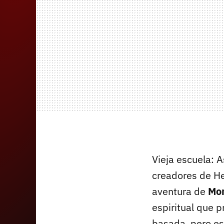
Vieja escuela: 
creadores de He
aventura de
Mon
espiritual que p
basada, pero es