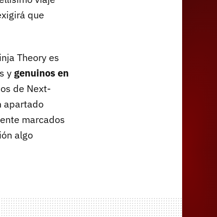
xigirá que
inja Theory es
os y
genuinos en
mos de Next-
n apartado
amente marcados
ión algo