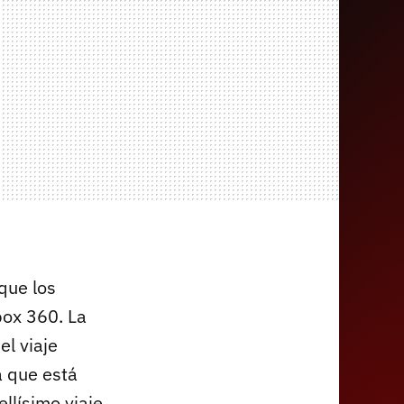
que los
box 360. La
l viaje
a que está
llísimo viaje