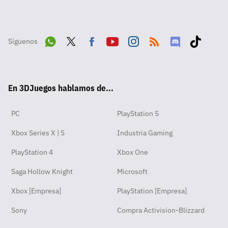
Síguenos
Wha
Twit
Fac
Yout
Inst
RSS
Disc
Tikt
tsA
ter
ebo
ube
agra
ord
ok
En 3DJuegos hablamos de...
pp
ok
m
PC
PlayStation 5
Xbox Series X | S
Industria Gaming
PlayStation 4
Xbox One
Saga Hollow Knight
Microsoft
Xbox [Empresa]
PlayStation [Empresa]
Sony
Compra Activision-Blizzard