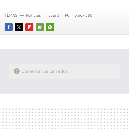
TEMAS
Noticias
Fable 3
PC
Xbox 360
Facebook
Twitter
Flipboard
E-
Whatsapp
mail
Comentarios cerrados