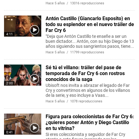
Hace 5 años / 13016 reproducciones
Antón Castillo (Giancarlo Esposito) en
todo su esplendor en el nuevo tráiler de
Far Cry 6
4:11
"Deja que Antón Castillo te enseñe a ser un
buen dictador... Antón, con su hijo Diego de 13
años siguiendo sus sangrientos pasos, tiene...
Hace 5 años / 11799 reproducciones
Sé tú el villano: tráiler del pase de
temporada de Far Cry 6 con rostros
conocidos de la saga
2:00
Ubisoft nos invita a abrazar el legado de Far
Cry y convertirnos en algunos de los villanos
de la serie, y eso incluye a Vaas...
Hace 5 años / 1078 reproducciones
Figura para coleccionistas de Far Cry 6:
¿quieres poner Antón y Diego Castillo
en tu vitrina?
0:41
Si eres coleccionista y seguidor de Far Cry