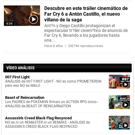
Descubre en este tráiler cinemático de
Far Cry 6 a Antón Castillo, el nuevo
villano de la saga
4:04
Ant?n y Diego Castillo protagonizan el
espectacular tr?iler cinem?tico de anuncio de
Far Cry 6, llevando a los jugadores hasta
una...
Hace 6 años / 242744 reproducciones
VÍDEO ANÁLISIS
007 First Light
ANÁLISIS de 007 FIRST LIGHT - NO es como PROMETIERON
pero eso NO es MALO
Beast of Reincarnation
Los PADRES de POKÉMON firman un ACTION RPG único -
ANÁLISIS de BEAST OF REINCARNATION
Assassin's Creed Black Flag Resynced
NO es ni un REMASTER ni un REMAKE - ANÁLISIS de
ASSASSIN'S CREED BLACK FLAG RESYNCED