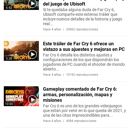
del juego de Ubisoft
6:42
Si te quedaba alguna duda de Far Cry 6,
Ubisoft comparte este extenso tráiler que
incluye nuevos detalles de la historia y juego
real...
Hace 4 años / 24562 reproducciones
Este tráiler de Far Cry 6 ofrece un
vistazo a sus ajuestes y mejoras en PC
Far Cry 6 detalla los distintos ajustes y
3:28
configuraciones de los que dispondrán los
jugadores de PC cuando el shooter de mundo
abierto...
Hace 4 años / 10192 reproducciones
Gameplay comentado de Far Cry 6:
armas, personalización, mapas y
misiones
10:00
Far Cry 6 es uno de los grandes videojuegos
que están por venir en lo que queda de 2021, y
una de las citas imprescindibles para...
Hace 4 años / 4384 reproducciones