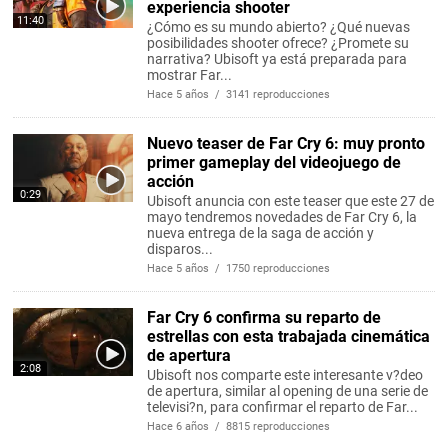
experiencia shooter
11:40
¿Cómo es su mundo abierto? ¿Qué nuevas
posibilidades shooter ofrece? ¿Promete su
narrativa? Ubisoft ya está preparada para
mostrar Far...
Hace 5 años / 3141 reproducciones
Nuevo teaser de Far Cry 6: muy pronto
primer gameplay del videojuego de
acción
0:29
Ubisoft anuncia con este teaser que este 27 de
mayo tendremos novedades de Far Cry 6, la
nueva entrega de la saga de acción y
disparos...
Hace 5 años / 1750 reproducciones
Far Cry 6 confirma su reparto de
estrellas con esta trabajada cinemática
de apertura
2:08
Ubisoft nos comparte este interesante v?deo
de apertura, similar al opening de una serie de
televisi?n, para confirmar el reparto de Far...
Hace 6 años / 8815 reproducciones