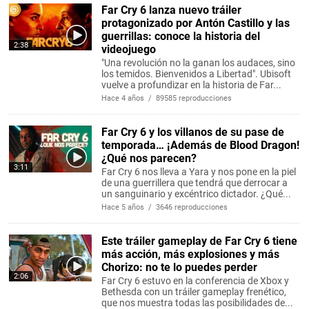
Far Cry 6 lanza nuevo tráiler
protagonizado por Antón Castillo y las
guerrillas: conoce la historia del
2:38
videojuego
"Una revolución no la ganan los audaces, sino
los temidos. Bienvenidos a Libertad". Ubisoft
vuelve a profundizar en la historia de Far...
Hace 4 años / 89585 reproducciones
Far Cry 6 y los villanos de su pase de
temporada… ¡Además de Blood Dragon!
¿Qué nos parecen?
3:11
Far Cry 6 nos lleva a Yara y nos pone en la piel
de una guerrillera que tendrá que derrocar a
un sanguinario y excéntrico dictador. ¿Qué...
Hace 5 años / 3646 reproducciones
Este tráiler gameplay de Far Cry 6 tiene
más acción, más explosiones y más
Chorizo: no te lo puedes perder
2:06
Far Cry 6 estuvo en la conferencia de Xbox y
Bethesda con un tráiler gameplay frenético,
que nos muestra todas las posibilidades de...