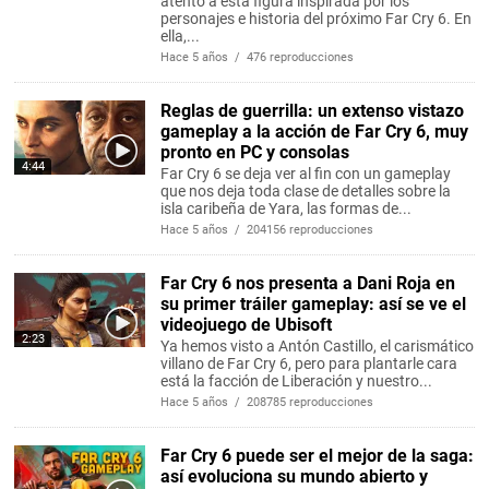
atento a esta figura inspirada por los
personajes e historia del próximo Far Cry 6. En
ella,...
Hace 5 años / 476 reproducciones
Reglas de guerrilla: un extenso vistazo
gameplay a la acción de Far Cry 6, muy
pronto en PC y consolas
4:44
Far Cry 6 se deja ver al fin con un gameplay
que nos deja toda clase de detalles sobre la
isla caribeña de Yara, las formas de...
Hace 5 años / 204156 reproducciones
Far Cry 6 nos presenta a Dani Roja en
su primer tráiler gameplay: así se ve el
videojuego de Ubisoft
2:23
Ya hemos visto a Antón Castillo, el carismático
villano de Far Cry 6, pero para plantarle cara
está la facción de Liberación y nuestro...
Hace 5 años / 208785 reproducciones
Far Cry 6 puede ser el mejor de la saga:
así evoluciona su mundo abierto y