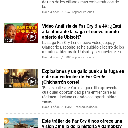
de uno de los villanos más emblemáticos de
la...
Hace 4 años / 3549 reproducciones
Vídeo Análisis de Far Cry 6 a 4K: ¿Está
a la altura de la saga el nuevo mundo
abierto de Ubisoft?
10:25
La saga Far Cry tiene nuevo videojuego, y
Giancarlo Esposito se ha subido al carro de los
mundos abiertos de Ubisoft y se convierte en...
Hace 4 años / 5800 reproducciones
Explosiones y un gallo punk a la fuga en
este nuevo tráiler de Far Cry 6:
¡Chicharrón corre!
1:55
"En las calles de Yara, la guerrilla aprovecha
cualquier oportunidad para enfrentarse al
régimen… incluso cuando esa oportunidad
viene...
Hace 4 años / 160721 reproducciones
Este tráiler de Far Cry 6 nos ofrece una
visión amplia de la historia y gameplay