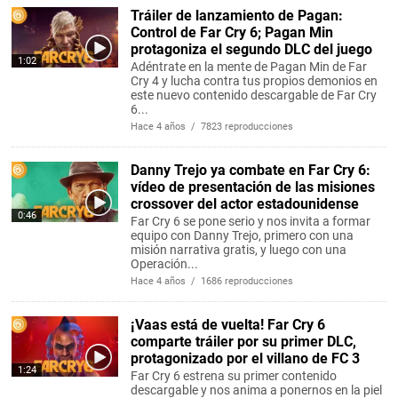
Tráiler de lanzamiento de Pagan:
Control de Far Cry 6; Pagan Min
protagoniza el segundo DLC del juego
1:02
Adéntrate en la mente de Pagan Min de Far
Cry 4 y lucha contra tus propios demonios en
este nuevo contenido descargable de Far Cry
6...
Hace 4 años / 7823 reproducciones
Danny Trejo ya combate en Far Cry 6:
vídeo de presentación de las misiones
crossover del actor estadounidense
0:46
Far Cry 6 se pone serio y nos invita a formar
equipo con Danny Trejo, primero con una
misión narrativa gratis, y luego con una
Operación...
Hace 4 años / 1686 reproducciones
¡Vaas está de vuelta! Far Cry 6
comparte tráiler por su primer DLC,
protagonizado por el villano de FC 3
1:24
Far Cry 6 estrena su primer contenido
descargable y nos anima a ponernos en la piel