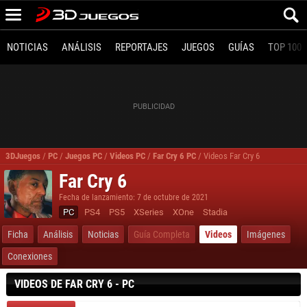
NOTICIAS
ANÁLISIS
REPORTAJES
JUEGOS
GUÍAS
TOP 100
3DJuegos
/
PC
/
Juegos PC
/
Videos PC
/
Far Cry 6 PC
/
Videos Far Cry 6
Far Cry 6
Fecha de lanzamiento: 7 de octubre de 2021
PC
PS4
PS5
XSeries
XOne
Stadia
Ficha
Análisis
Noticias
Guía Completa
Videos
Imágenes
Conexiones
VIDEOS DE FAR CRY 6 - PC