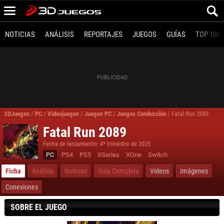
NOTICIAS
ANÁLISIS
REPORTAJES
JUEGOS
GUÍAS
TOP 100
3DJuegos
/
PC
/
Videojuegos
/
Juegos PC
/
Juegos Conducción
/
Fatal Run 2089
Fatal Run 2089
Fecha de lanzamiento: 4º trimestre de 2025
PC
PS4
PS5
XSeries
XOne
Switch
Ficha
Análisis
Noticias
Guía Completa
Videos
Imágenes
Conexiones
SOBRE EL JUEGO