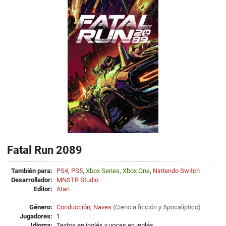
Fatal Run 2089
También para:
PS4
,
PS5
,
Xbox Series
,
Xbox One
,
Nintendo Switch
Desarrollador:
MNSTR Studio
Editor:
Atari
Género:
Conducción
,
Naves
(
Ciencia ficción
y
Apocalíptico
)
Jugadores:
1
Idioma:
Textos en inglés y voces en inglés