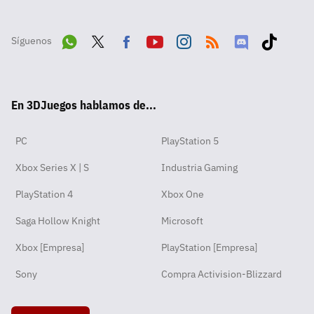
Síguenos
Wha
Twit
Fac
Yout
Inst
RSS
Disc
Tikt
tsA
ter
ebo
ube
agra
ord
ok
En 3DJuegos hablamos de...
pp
ok
m
PC
PlayStation 5
Xbox Series X | S
Industria Gaming
PlayStation 4
Xbox One
Saga Hollow Knight
Microsoft
Xbox [Empresa]
PlayStation [Empresa]
Sony
Compra Activision-Blizzard