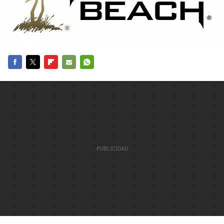
carácter inicial), pero no mayúsculas, espacios, tildes
¿Todavía no tienes cuenta?
o caracteres especiales.
He leído y acepto la
politica de privacidad y
Regístrate gratis
de participación
Registrarse en 3DJuegos
Facebook
Twitter
Flipboard
E-
Whatsapp
mail
El inicio de sesión con Facebook ya no está
disponible, pero puedes seguir usando tu cuenta
de 3DJuegos:
Entra con Google
Recupera tu acceso con Facebook
¿Ya tienes cuenta?
Entra en 3DJuegos