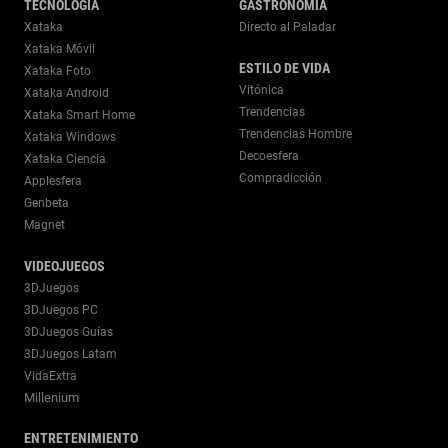
TECNOLOGÍA
GASTRONOMÍA
Xataka
Directo al Paladar
Xataka Móvil
ESTILO DE VIDA
Xataka Foto
Vitónica
Xataka Android
Trendencias
Xataka Smart Home
Trendencias Hombre
Xataka Windows
Decoesfera
Xataka Ciencia
Compradicción
Applesfera
Genbeta
Magnet
VIDEOJUEGOS
3DJuegos
3DJuegos PC
3DJuegos Guías
3DJuegos Latam
VidaExtra
Millenium
ENTRETENIMIENTO