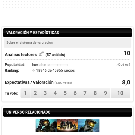
VALORACIÓN Y ESTADÍSTICAS
Sobre el sistema de valoración
10
Análisis lectores
(57 análisis)
Popularidad:
Inexistente
¿Qué es?
Ranking:
18946 de 45955 juegos
8,0
Expectativas / Valoración
(
1307
votos)
1
2
3
4
5
6
7
8
9
10
Tu voto:
UNIVERSO RELACIONADO