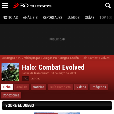
NOTICIAS
ANÁLISIS
REPORTAJES
JUEGOS
GUÍAS
TOP 100
3DJuegos
/
PC
/
Videojuegos
/
Juegos PC
/
Juegos Acción
/
Halo Combat Evolved
Halo: Combat Evolved
Fecha de lanzamiento: 30 de mayo de 2003
PC
XBOX
Ficha
Análisis
Noticias
Guía Completa
Videos
Imágenes
Conexiones
SOBRE EL JUEGO