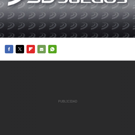
carácter inicial), pero no mayúsculas, espacios, tildes
¿Todavía no tienes cuenta?
o caracteres especiales.
He leído y acepto la
politica de privacidad y
Regístrate gratis
de participación
Registrarse en 3DJuegos
El inicio de sesión con Facebook ya no está
Facebook
Twitter
Flipboard
E-
Whatsapp
disponible, pero puedes seguir usando tu cuenta
mail
de 3DJuegos:
Entra con Google
Recupera tu acceso con Facebook
¿Ya tienes cuenta?
Entra en 3DJuegos