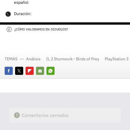
español
Duración:
¿CÓMO VALORAMOS EN 3DJUEGOS?
TEMAS
Análisis
IL 2 Sturmovik - Birds of Prey
PlayStation 3
Facebook
Twitter
Flipboard
E-
Whatsapp
mail
Comentarios cerrados