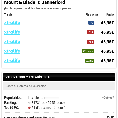
Mount & Blade II: Bannerlord
¡No busques más! te ofrecemos el mejor precio.
Tienda
Plataforma
Precio
46,95€
PC
46,95€
PS4
46,95€
PS5
46,95€
XSeries
46,95€
XOne
VALORACIÓN Y ESTADÍSTICAS
Sobre el sistema de valoración
Popularidad:
Inexistente
¿Qué es?
Ranking:
31731 de 45955 juegos
Top10 PC:
21 días como número 1