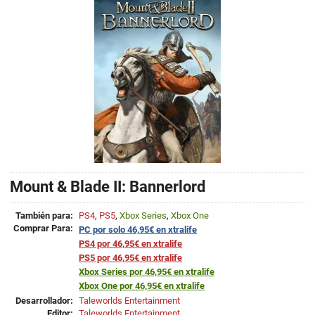
Mount & Blade II: Bannerlord
También para:
PS4
,
PS5
,
Xbox Series
,
Xbox One
Comprar Para:
PC por solo 46,95€ en xtralife
PS4 por 46,95€ en xtralife
PS5 por 46,95€ en xtralife
Xbox Series por 46,95€ en xtralife
Xbox One por 46,95€ en xtralife
Desarrollador:
Taleworlds Entertainment
Editor:
Taleworlds Entertainment