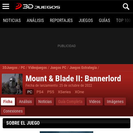
NOTICIAS
ANÁLISIS
REPORTAJES
JUEGOS
GUÍAS
TOP 100
3DJuegos
/
PC
/
Videojuegos
/
Juegos PC
/
Juegos Estrategia
/
Mount & Blade II Bann
Mount & Blade II: Bannerlord
Fecha de lanzamiento: 25 de octubre de 2022
PC
PS4
PS5
XSeries
XOne
Ficha
Análisis
Noticias
Guía Completa
Videos
Imágenes
Conexiones
SOBRE EL JUEGO