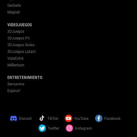
Genbeta
Magnet
VIDEOJUEGOS
3DJuegos
3DJuegos PC
3DJuegos Guías
3DJuegos Latam
VidaExtra
Millenium
ENTRETENIMIENTO
Sensacine
Espinof
Discord
TikTok
YouTube
Facebook
Twitter
Instagram