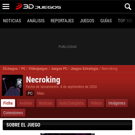
NOTICIAS
ANÁLISIS
REPORTAJES
JUEGOS
GUÍAS
TOP 100
3DJuegos
/
PC
/
Videojuegos
/
Juegos PC
/
Juegos Estrategia
/
Necroking
Necroking
Fecha de lanzamiento: 4 de septiembre de 2024
PC
Mac
Ficha
Análisis
Noticias
Guía Completa
Videos
Imágenes
Conexiones
SOBRE EL JUEGO