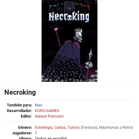
Necroking
También para:
Mac
Desarrollador:
KORO.GAMES
Editor:
Alawar Premium
Género:
Estrategia
,
Cartas
,
Turnos
(
Fantasía
,
Mazmorras
y
Retro
)
Jugadores:
1
Idioma:
Textos en español