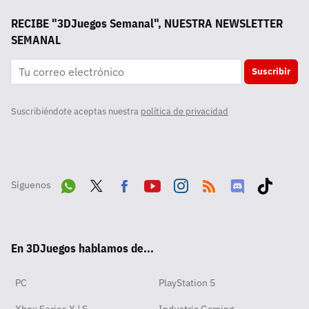
RECIBE "3DJuegos Semanal", NUESTRA NEWSLETTER
SEMANAL
Suscribir
Suscribiéndote aceptas nuestra
política de privacidad
Síguenos
Wha
Twit
Fac
Yout
Inst
RSS
Disc
Tikt
tsA
ter
ebo
ube
agra
ord
ok
En 3DJuegos hablamos de...
pp
ok
m
PC
PlayStation 5