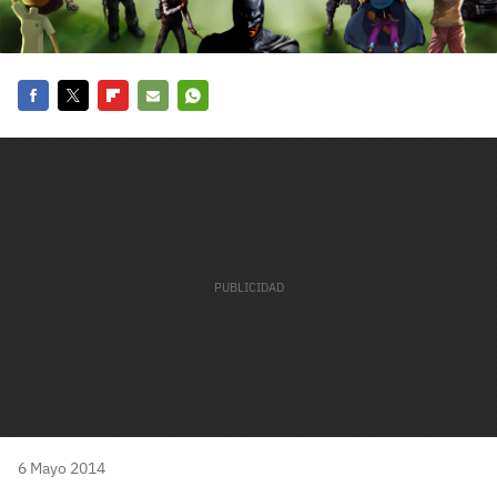
carácter inicial), pero no mayúsculas, espacios, tildes
¿Todavía no tienes cuenta?
o caracteres especiales.
He leído y acepto la
politica de privacidad y
Regístrate gratis
de participación
Facebook
Twitter
Flipboard
E-
Whatsapp
Registrarse en 3DJuegos
mail
El inicio de sesión con Facebook ya no está
disponible, pero puedes seguir usando tu cuenta
de 3DJuegos:
Entra con Google
Recupera tu acceso con Facebook
¿Ya tienes cuenta?
Entra en 3DJuegos
6 Mayo 2014