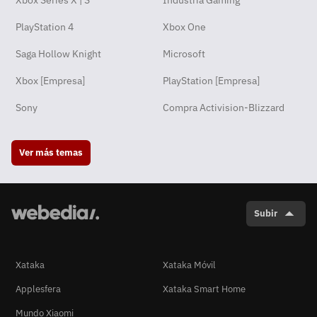
Xbox Series X | S
Industria Gaming
PlayStation 4
Xbox One
Saga Hollow Knight
Microsoft
Xbox [Empresa]
PlayStation [Empresa]
Sony
Compra Activision-Blizzard
Ver más temas
Subir
Xataka
Xataka Móvil
Applesfera
Xataka Smart Home
Mundo Xiaomi