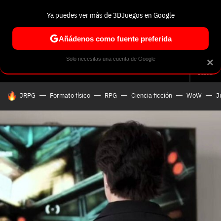
Ya puedes ver más de 3DJuegos en Google
Volver
Entra en 3DJuegos
Regístrate en 3DJuegos
Recuperar contraseña
Añádenos como fuente preferida
Correo electrónico
Correo electrónico
Correo electrónico
Te enviaremos un correo electrónico con un
Solo necesitas una cuenta de Google
×
Análisis
Guías y trucos
Trivia
Selección
Tech
Seri
enlace para recuperar tu contraseña:
Buscar
Correo electrónico asociado a tu cuenta de
HOY SE HABLA DE
JRPG
Formato físico
RPG
Ciencia ficción
WoW
J
Facebook:
Contraseña
Contraseña
(mínimo 6 caracteres)
Cancelar
Recuperar contraseña
Repetir contraseña
Recuperar contraseña
Recuperar contraseña
Iniciar sesión
Nombre de usuario
Entra con Google
Se usa para la dirección de tu página de usuario.
Piénsalo bien porque no podrás cambiarlo. Mínimo 3
caracteres, se pueden usar números (no como