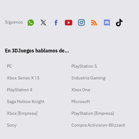
Síguenos
Wha
Twit
Fac
Yout
Inst
RSS
Disc
Tikt
tsA
ter
ebo
ube
agra
ord
ok
En 3DJuegos hablamos de...
pp
ok
m
PC
PlayStation 5
Xbox Series X | S
Industria Gaming
PlayStation 4
Xbox One
Saga Hollow Knight
Microsoft
Xbox [Empresa]
PlayStation [Empresa]
Sony
Compra Activision-Blizzard