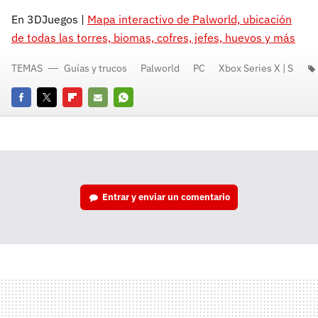
En 3DJuegos |
Mapa interactivo de Palworld, ubicación
de todas las torres, biomas, cofres, jefes, huevos y más
TEMAS
Guías y trucos
Palworld
PC
Xbox Series X | S
Facebook
Twitter
Flipboard
E-
Whatsapp
mail
Entrar y enviar un comentario