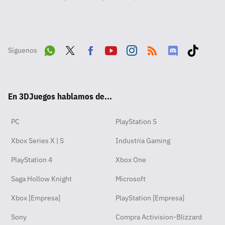
Síguenos
Wha
Twit
Fac
Yout
Inst
RSS
Disc
Tikt
tsA
ter
ebo
ube
agra
ord
ok
En 3DJuegos hablamos de...
pp
ok
m
PC
PlayStation 5
Xbox Series X | S
Industria Gaming
PlayStation 4
Xbox One
Saga Hollow Knight
Microsoft
Xbox [Empresa]
PlayStation [Empresa]
Sony
Compra Activision-Blizzard