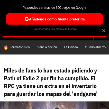
Ya puedes ver más de 3DJuegos en Google
Volver
Entra en 3DJuegos
Regístrate en 3DJuegos
Recuperar contraseña
Añádenos como fuente preferida
Correo electrónico
Correo electrónico
Correo electrónico
Te enviaremos un correo electrónico con un
Solo necesitas una cuenta de Google
×
Análisis
Guías y trucos
Trivia
Selección
Tech
Seri
enlace para recuperar tu contraseña:
Buscar
Correo electrónico asociado a tu cuenta de
HOY SE HABLA DE
Formato físico
Ciencia ficción
La Odisea
Mundo abierto
Facebook:
Contraseña
Contraseña
(mínimo 6 caracteres)
Cancelar
Recuperar contraseña
Repetir contraseña
Recuperar contraseña
Recuperar contraseña
Iniciar sesión
Miles de fans lo han estado pidiendo y
Path of Exile 2 por fin ha cumplido. El
RPG ya tiene un extra en el inventario
Nombre de usuario
para guardar los mapas del 'endgame'
Entra con Google
Se usa para la dirección de tu página de usuario.
Piénsalo bien porque no podrás cambiarlo. Mínimo 3
caracteres, se pueden usar números (no como