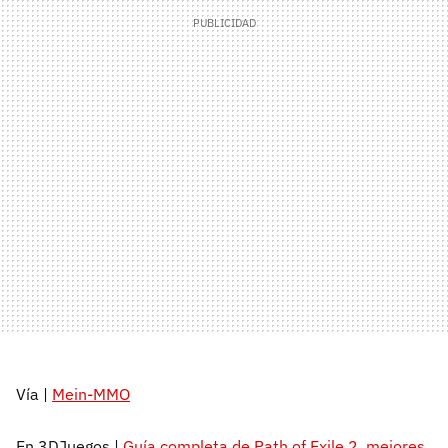
Vía |
Mein-MMO
En 3DJuegos |
Guía completa de Path of Exile 2, mejores