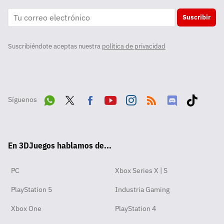
Suscribir
Suscribiéndote aceptas nuestra
política de privacidad
Síguenos
Wha
Twit
Fac
Yout
Inst
RSS
Disc
Tikt
tsA
ter
ebo
ube
agra
ord
ok
En 3DJuegos hablamos de...
pp
ok
m
PC
Xbox Series X | S
PlayStation 5
Industria Gaming
Xbox One
PlayStation 4