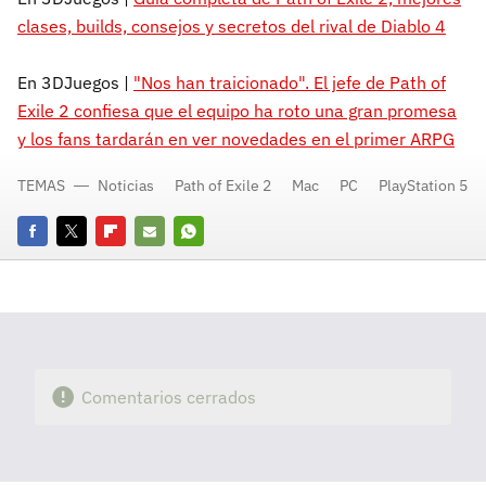
clases, builds, consejos y secretos del rival de Diablo 4
En 3DJuegos |
"Nos han traicionado". El jefe de Path of
Exile 2 confiesa que el equipo ha roto una gran promesa
y los fans tardarán en ver novedades en el primer ARPG
TEMAS
Noticias
Path of Exile 2
Mac
PC
PlayStation 5
Facebook
Twitter
Flipboard
E-
Whatsapp
mail
Comentarios cerrados