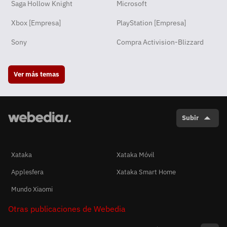
Saga Hollow Knight
Microsoft
Xbox [Empresa]
PlayStation [Empresa]
Sony
Compra Activision-Blizzard
Ver más temas
Subir
Xataka
Xataka Móvil
Applesfera
Xataka Smart Home
Mundo Xiaomi
Otras publicaciones de Webedia