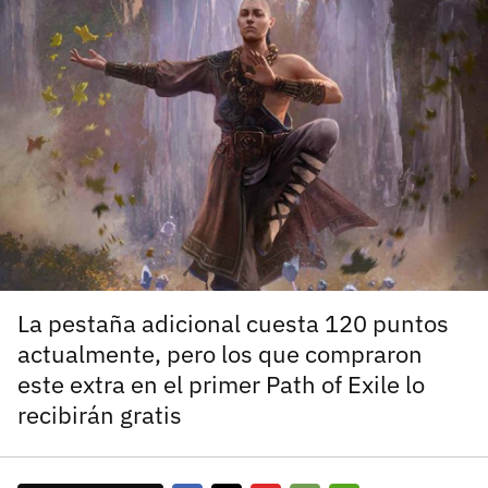
carácter inicial), pero no mayúsculas, espacios, tildes
¿Todavía no tienes cuenta?
o caracteres especiales.
He leído y acepto la
politica de privacidad y
Regístrate gratis
de participación
Registrarse en 3DJuegos
El inicio de sesión con Facebook ya no está
disponible, pero puedes seguir usando tu cuenta
de 3DJuegos:
Entra con Google
Recupera tu acceso con Facebook
La pestaña adicional cuesta 120 puntos
actualmente, pero los que compraron
¿Ya tienes cuenta?
este extra en el primer Path of Exile lo
recibirán gratis
Entra en 3DJuegos