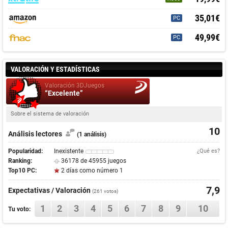
35,01€
PC
49,99€
PC
VALORACIÓN Y ESTADÍSTICAS
Valoración 3DJuegos
“Excelente”
Sobre el sistema de valoración
10
Análisis lectores
(1 análisis)
Popularidad:
Inexistente
¿Qué es?
Ranking:
36178 de 45955 juegos
Top10 PC:
2 días como número 1
7,9
Expectativas / Valoración
(
261
votos)
1
2
3
4
5
6
7
8
9
10
Tu voto: