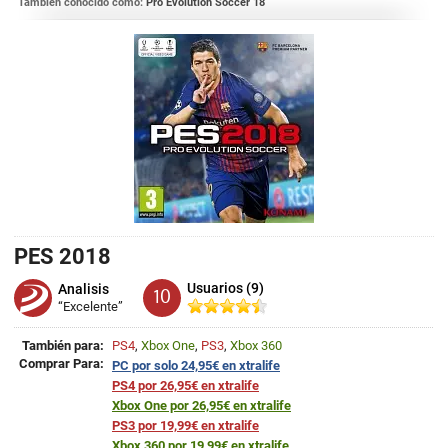
También conocido como:
Pro Evolution Soccer 18
PES 2018
Usuarios (9)
Analisis
10
“Excelente”
También para:
PS4
,
Xbox One
,
PS3
,
Xbox 360
Comprar Para:
PC por solo 24,95€ en xtralife
PS4 por 26,95€ en xtralife
Xbox One por 26,95€ en xtralife
PS3 por 19,99€ en xtralife
Xbox 360 por 19,99€ en xtralife