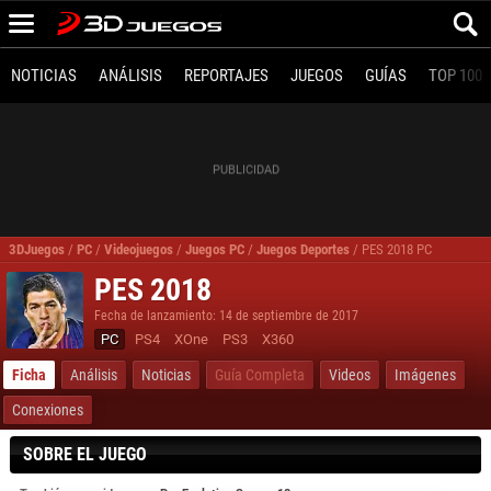
NOTICIAS
ANÁLISIS
REPORTAJES
JUEGOS
GUÍAS
TOP 100
3DJuegos
/
PC
/
Videojuegos
/
Juegos PC
/
Juegos Deportes
/
PES 2018 PC
PES 2018
Fecha de lanzamiento: 14 de septiembre de 2017
PC
PS4
XOne
PS3
X360
Ficha
Análisis
Noticias
Guía Completa
Videos
Imágenes
Conexiones
SOBRE EL JUEGO