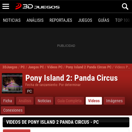
NOTICIAS
ANÁLISIS
REPORTAJES
JUEGOS
GUÍAS
TOP 100
3DJuegos
/
PC
/
Juegos PC
/
Videos PC
/
Pony Island 2 Panda Circus PC
/
Videos Pony Island 2 Panda Circus
Pony Island 2: Panda Circus
Fecha de lanzamiento: Por determinar
PC
Ficha
Análisis
Noticias
Guía Completa
Videos
Imágenes
Conexiones
VIDEOS DE PONY ISLAND 2 PANDA CIRCUS - PC