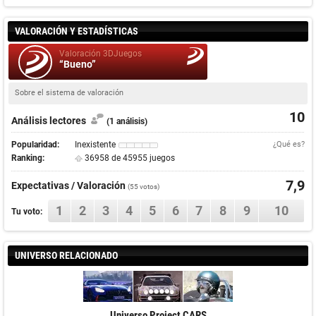
VALORACIÓN Y ESTADÍSTICAS
Valoración 3DJuegos
“Bueno”
Sobre el sistema de valoración
10
Análisis lectores
(1 análisis)
Popularidad:
Inexistente
¿Qué es?
Ranking:
36958 de 45955 juegos
7,9
Expectativas / Valoración
(
55
votos)
1
2
3
4
5
6
7
8
9
10
Tu voto:
UNIVERSO RELACIONADO
Universo Project CARS