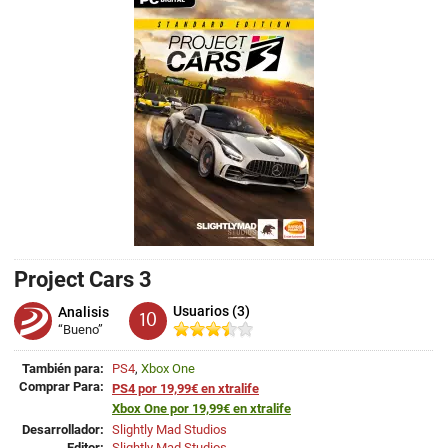
Project Cars 3
Usuarios (3)
Analisis
10
“Bueno”
También para:
PS4
,
Xbox One
Comprar Para:
PS4 por 19,99€ en xtralife
Xbox One por 19,99€ en xtralife
Desarrollador:
Slightly Mad Studios
Editor:
Slightly Mad Studios