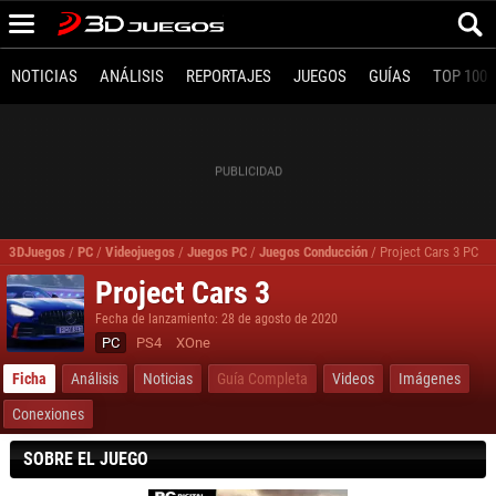
NOTICIAS
ANÁLISIS
REPORTAJES
JUEGOS
GUÍAS
TOP 100
3DJuegos
/
PC
/
Videojuegos
/
Juegos PC
/
Juegos Conducción
/
Project Cars 3 PC
Project Cars 3
Fecha de lanzamiento: 28 de agosto de 2020
PC
PS4
XOne
Ficha
Análisis
Noticias
Guía Completa
Videos
Imágenes
Conexiones
SOBRE EL JUEGO