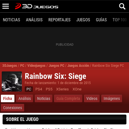
NOTICIAS
ANÁLISIS
REPORTAJES
JUEGOS
GUÍAS
TOP 100
3DJuegos
/
PC
/
Videojuegos
/
Juegos PC
/
Juegos Acción
/
Rainbow Six Siege PC
Rainbow Six: Siege
Fecha de lanzamiento: 1 de diciembre de 2015
PC
PS4
PS5
XSeries
XOne
Ficha
Análisis
Noticias
Guía Completa
Videos
Imágenes
Conexiones
SOBRE EL JUEGO