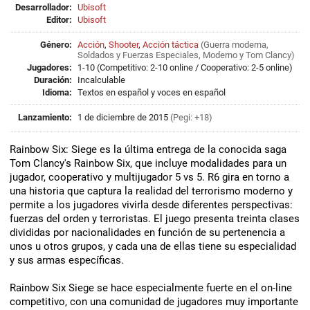
Desarrollador:
Ubisoft
Editor:
Ubisoft
Género:
Acción
,
Shooter
,
Acción táctica
(
Guerra moderna
,
Soldados y Fuerzas Especiales
,
Moderno
y
Tom Clancy
)
Jugadores:
1-10 (Competitivo: 2-10 online / Cooperativo: 2-5 online)
Duración:
Incalculable
Idioma:
Textos en español y voces en español
Lanzamiento:
1 de diciembre de 2015
(Pegi: +18)
Rainbow Six: Siege es la última entrega de la conocida saga
Tom Clancy's Rainbow Six, que incluye modalidades para un
jugador, cooperativo y multijugador 5 vs 5. R6 gira en torno a
una historia que captura la realidad del terrorismo moderno y
permite a los jugadores vivirla desde diferentes perspectivas:
fuerzas del orden y terroristas. El juego presenta treinta clases
divididas por nacionalidades en función de su pertenencia a
unos u otros grupos, y cada una de ellas tiene su especialidad
y sus armas específicas.
Rainbow Six Siege se hace especialmente fuerte en el on-line
competitivo, con una comunidad de jugadores muy importante