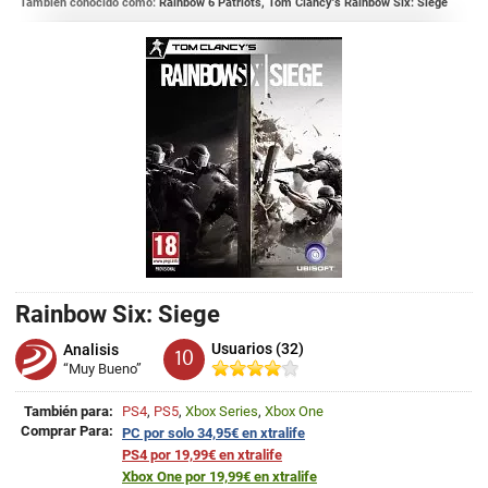
También conocido como:
Rainbow 6 Patriots, Tom Clancy's Rainbow Six: Siege
Rainbow Six: Siege
Usuarios (32)
Analisis
10
“Muy Bueno”
También para:
PS4
,
PS5
,
Xbox Series
,
Xbox One
Comprar Para:
PC por solo 34,95€ en xtralife
PS4 por 19,99€ en xtralife
Xbox One por 19,99€ en xtralife