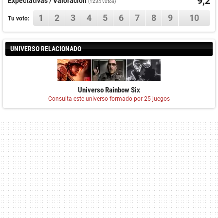
9,2
Expectativas / Valoración
(
1234
votos)
1
2
3
4
5
6
7
8
9
10
Tu voto:
UNIVERSO RELACIONADO
Universo Rainbow Six
Consulta este universo formado por 25 juegos