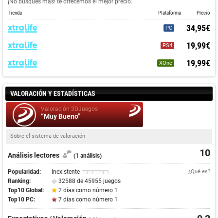
¡No busques más! te ofrecemos el mejor precio.
Tienda
Plataforma
Precio
34,95€
PC
19,99€
PS4
19,99€
XOne
VALORACIÓN Y ESTADÍSTICAS
Valoración 3DJuegos
“Muy Bueno”
Sobre el sistema de valoración
10
Análisis lectores
(1 análisis)
Popularidad:
Inexistente
¿Qué es?
Ranking:
32588 de 45955 juegos
Top10 Global:
2 días como número 1
Top10 PC:
7 días como número 1