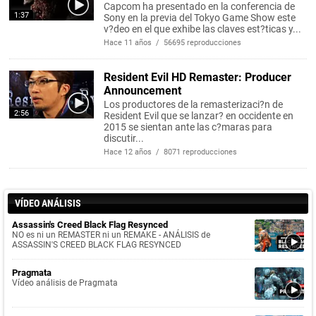
Capcom ha presentado en la conferencia de
1:37
Sony en la previa del Tokyo Game Show este
v?deo en el que exhibe las claves est?ticas y...
Hace 11 años / 56695 reproducciones
Resident Evil HD Remaster: Producer
Announcement
Los productores de la remasterizaci?n de
2:56
Resident Evil que se lanzar? en occidente en
2015 se sientan ante las c?maras para
discutir...
Hace 12 años / 8071 reproducciones
VÍDEO ANÁLISIS
Assassin's Creed Black Flag Resynced
NO es ni un REMASTER ni un REMAKE - ANÁLISIS de
ASSASSIN'S CREED BLACK FLAG RESYNCED
Pragmata
Vídeo análisis de Pragmata