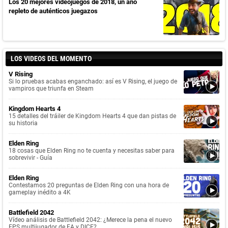
Los 20 mejores videojuegos de 2018, un año
repleto de auténticos juegazos
LOS VIDEOS DEL MOMENTO
V Rising
Si lo pruebas acabas enganchado: así es V Rising, el juego de
vampiros que triunfa en Steam
Kingdom Hearts 4
15 detalles del tráiler de Kingdom Hearts 4 que dan pistas de
su historia
Elden Ring
18 cosas que Elden Ring no te cuenta y necesitas saber para
sobrevivir - Guía
Elden Ring
Contestamos 20 preguntas de Elden Ring con una hora de
gameplay inédito a 4K
Battlefield 2042
Vídeo análisis de Battlefield 2042: ¿Merece la pena el nuevo
FPS multijugador de EA y DICE?