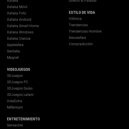
Xataka
Directo al Paladar
Xataka Móvil
ESTILO DE VIDA
Xataka Foto
Vitónica
Xataka Android
Trendencias
Xataka Smart Home
Trendencias Hombre
Xataka Windows
Decoesfera
Xataka Ciencia
Compradicción
Applesfera
Genbeta
Magnet
VIDEOJUEGOS
3DJuegos
3DJuegos PC
3DJuegos Guías
3DJuegos Latam
VidaExtra
Millenium
ENTRETENIMIENTO
Sensacine