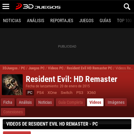
NOTICIAS
ANÁLISIS
REPORTAJES
JUEGOS
GUÍAS
TOP 100
3DJuegos
/
PC
/
Juegos PC
/
Videos PC
/
Resident Evil HD Remaster PC
/
Videos Resident Evil HD Remaster
Resident Evil: HD Remaster
Fecha de lanzamiento: 20 de enero de 2015
PC
PS4
XOne
Switch
PS3
X360
Ficha
Análisis
Noticias
Guía Completa
Videos
Imágenes
Conexiones
VIDEOS DE RESIDENT EVIL HD REMASTER - PC