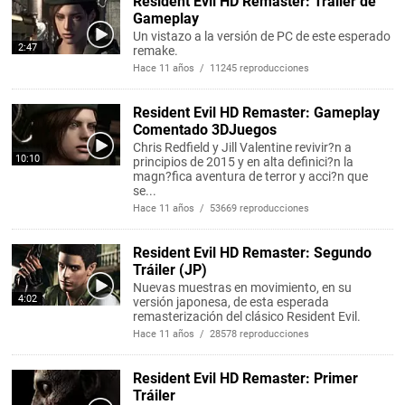
Resident Evil HD Remaster: Tráiler de
Gameplay
Un vistazo a la versión de PC de este esperado
2:47
remake.
Hace 11 años / 11245 reproducciones
Resident Evil HD Remaster: Gameplay
Comentado 3DJuegos
Chris Redfield y Jill Valentine revivir?n a
10:10
principios de 2015 y en alta definici?n la
magn?fica aventura de terror y acci?n que
se...
Hace 11 años / 53669 reproducciones
Resident Evil HD Remaster: Segundo
Tráiler (JP)
Nuevas muestras en movimiento, en su
4:02
versión japonesa, de esta esperada
remasterización del clásico Resident Evil.
Hace 11 años / 28578 reproducciones
Resident Evil HD Remaster: Primer
Tráiler