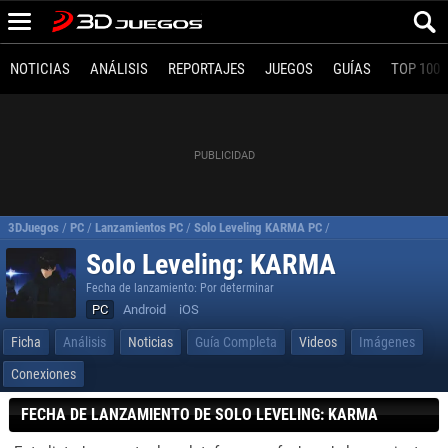
NOTICIAS
ANÁLISIS
REPORTAJES
JUEGOS
GUÍAS
TOP 100
3DJuegos
/
PC
/
Lanzamientos PC
/
Solo Leveling KARMA PC
/
Requisitos Solo Leve
Solo Leveling: KARMA
Fecha de lanzamiento: Por determinar
PC
Android
iOS
Ficha
Análisis
Noticias
Guía Completa
Videos
Imágenes
Conexiones
FECHA DE LANZAMIENTO DE SOLO LEVELING: KARMA