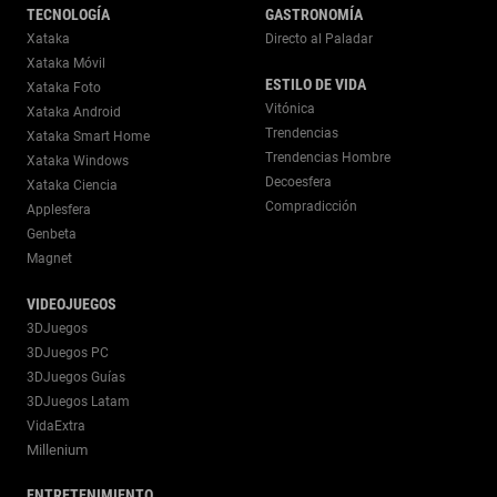
TECNOLOGÍA
GASTRONOMÍA
Xataka
Directo al Paladar
Xataka Móvil
ESTILO DE VIDA
Xataka Foto
Vitónica
Xataka Android
Trendencias
Xataka Smart Home
Trendencias Hombre
Xataka Windows
Decoesfera
Xataka Ciencia
Compradicción
Applesfera
Genbeta
Magnet
VIDEOJUEGOS
3DJuegos
3DJuegos PC
3DJuegos Guías
3DJuegos Latam
VidaExtra
Millenium
ENTRETENIMIENTO