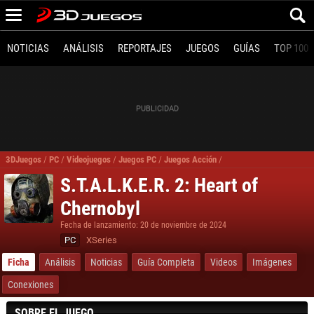
NOTICIAS
ANÁLISIS
REPORTAJES
JUEGOS
GUÍAS
TOP 100
3DJuegos
/
PC
/
Videojuegos
/
Juegos PC
/
Juegos Acción
/
S.T.A.L.K.E.R. 2 Heart of
S.T.A.L.K.E.R. 2: Heart of
Chernobyl
Fecha de lanzamiento: 20 de noviembre de 2024
PC
XSeries
Ficha
Análisis
Noticias
Guía Completa
Videos
Imágenes
Conexiones
SOBRE EL JUEGO