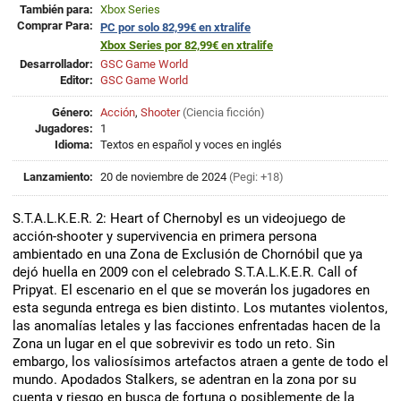
También para:
Xbox Series
Comprar Para:
PC por solo 82,99€ en xtralife
Xbox Series por 82,99€ en xtralife
Desarrollador:
GSC Game World
Editor:
GSC Game World
Género:
Acción
,
Shooter
(
Ciencia ficción
)
Jugadores:
1
Idioma:
Textos en español y voces en inglés
Lanzamiento:
20 de noviembre de 2024
(Pegi: +18)
S.T.A.L.K.E.R. 2: Heart of Chernobyl es un videojuego de
acción-shooter y supervivencia en primera persona
ambientado en una Zona de Exclusión de Chornóbil que ya
dejó huella en 2009 con el celebrado S.T.A.L.K.E.R. Call of
Pripyat. El escenario en el que se moverán los jugadores en
esta segunda entrega es bien distinto. Los mutantes violentos,
las anomalías letales y las facciones enfrentadas hacen de la
Zona un lugar en el que sobrevivir es todo un reto. Sin
embargo, los valiosísimos artefactos atraen a gente de todo el
mundo. Apodados Stalkers, se adentran en la zona por su
cuenta y riesgo en busca de fortuna o posiblemente de la