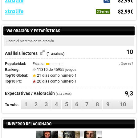
82,99€
PC
82,99€
XSeries
VALORACIÓN Y ESTADÍSTICAS
Sobre el sistema de valoración
10
Análisis lectores
(1 análisis)
Popularidad:
Escasa
¿Qué es?
Ranking:
11310 de 45955 juegos
Top10 Global:
21 días como número 1
Top10 PC:
20 días como número 1
9,3
Expectativas / Valoración
(
434
votos)
1
2
3
4
5
6
7
8
9
10
Tu voto:
UNIVERSO RELACIONADO