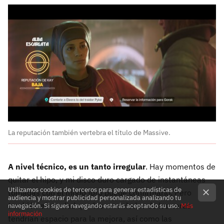
La reputación también vertebra el título de Massive.
A nivel técnico, es un tanto irregular
. Hay momentos de
quitar el hipo, y mi disco duro cargado de instantáneas
Utilizamos cookies de terceros para generar estadísticas de
tomadas con el modo foto puede confirmarlo. Pero
audiencia y mostrar publicidad personalizada analizando tu
también es verdad que los modelados de las caras
navegación. Si sigues navegando estarás aceptando su uso.
Más
información
tendrían espacio para la mejora, así como las