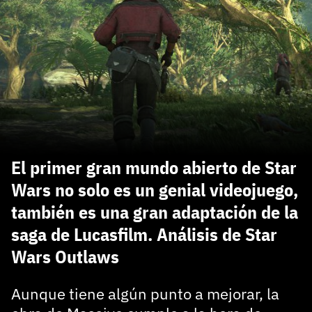
carácter inicial), pero no mayúsculas, espacios, tildes
¿Todavía no tienes cuenta?
o caracteres especiales.
He leído y acepto la
politica de privacidad y
Regístrate gratis
de participación
Registrarse en 3DJuegos
El inicio de sesión con Facebook ya no está
disponible, pero puedes seguir usando tu cuenta
de 3DJuegos:
Entra con Google
El primer gran mundo abierto de Star
Recupera tu acceso con Facebook
Wars no solo es un genial videojuego,
también es una gran adaptación de la
¿Ya tienes cuenta?
saga de Lucasfilm. Análisis de Star
Wars Outlaws
Entra en 3DJuegos
Aunque tiene algún punto a mejorar, la