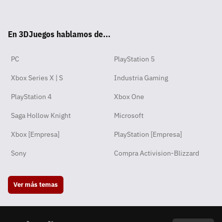
Wha
Twit
Fac
Yout
Inst
RSS
Disc
Tikt
tsA
ter
ebo
ube
agra
ord
ok
En 3DJuegos hablamos de...
pp
ok
m
PC
PlayStation 5
Xbox Series X | S
Industria Gaming
PlayStation 4
Xbox One
Saga Hollow Knight
Microsoft
Xbox [Empresa]
PlayStation [Empresa]
Sony
Compra Activision-Blizzard
Ver más temas