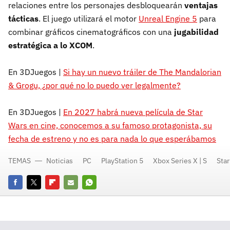
relaciones entre los personajes desbloquearán
ventajas
tácticas
. El juego utilizará el motor
Unreal Engine 5
para
combinar gráficos cinematográficos con una
jugabilidad
estratégica a lo XCOM
.
En 3DJuegos |
Si hay un nuevo tráiler de The Mandalorian
& Grogu, ¿por qué no lo puedo ver legalmente?
En 3DJuegos |
En 2027 habrá nueva película de Star
Wars en cine, conocemos a su famoso protagonista, su
fecha de estreno y no es para nada lo que esperábamos
TEMAS
Noticias
PC
PlayStation 5
Xbox Series X | S
Sta
Facebook
Twitter
Flipboard
E-
Whatsapp
mail