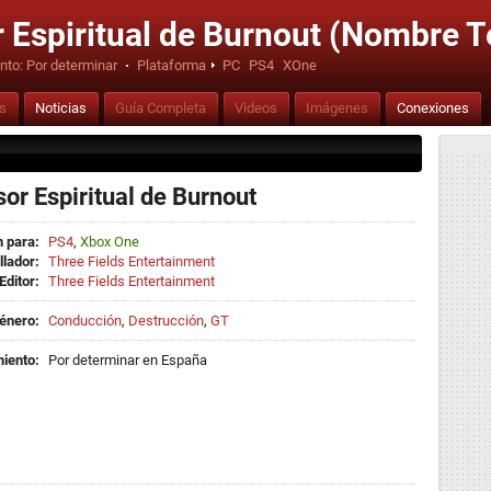
 Espiritual de Burnout (Nombre 
nto:
Por determinar
·
Plataforma
PC
PS4
XOne
is
Noticias
Guía Completa
Videos
Imágenes
Conexiones
or Espiritual de Burnout
 para:
PS4
,
Xbox One
llador:
Three Fields Entertainment
Editor:
Three Fields Entertainment
énero:
Conducción
,
Destrucción
,
GT
iento:
Por determinar en España