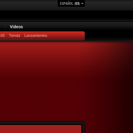
ESPAÑOL (
ES
)
Videos
100
Lanzamientos