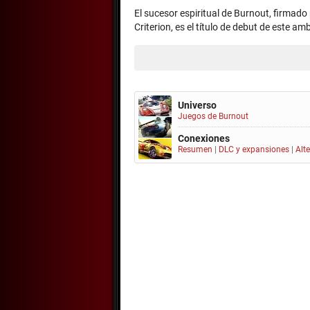
El sucesor espiritual de Burnout, firmad
Criterion, es el título de debut de este am
Universo
Juegos de Burnout
Conexiones
Resumen
|
DLC y expansiones
|
Alt