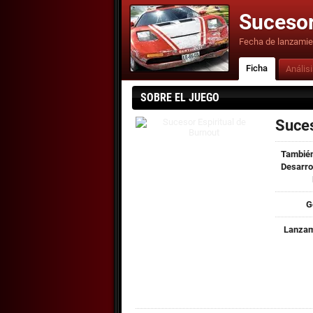
Sucesor
Fecha de lanzamie
Ficha
Anális
SOBRE EL JUEGO
Suces
También
Desarro
G
Lanzam