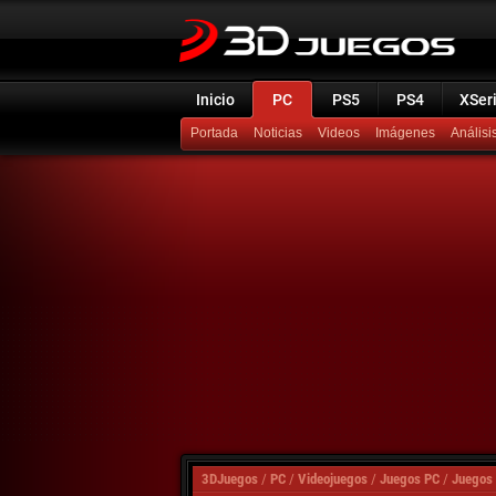
Inicio
PC
PS5
PS4
XSer
Portada
Noticias
Videos
Imágenes
Análisi
3DJuegos
/
PC
/
Videojuegos
/
Juegos PC
/
Juegos