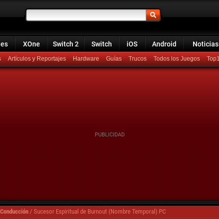
ies
XOne
Switch 2
Switch
iOS
Android
Noticias
s
Artículos y Reportajes
Hardware
Guías
Trucos
Todos los Juegos
Top
 Conducción
/
Sucesor Espiritual de Burnout (Nombre Temporal) PC