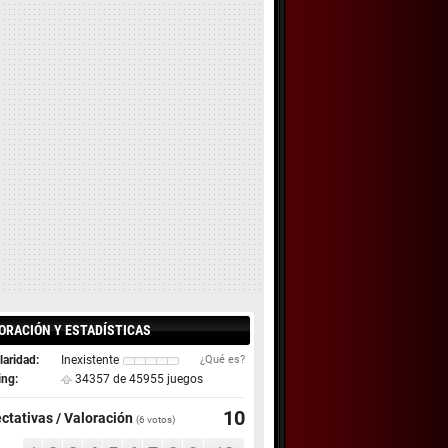
ORACIÓN Y ESTADÍSTICAS
aridad:
Inexistente
¿Qué es?
ing:
34357 de 45955 juegos
10
ctativas / Valoración
(
6
votos)