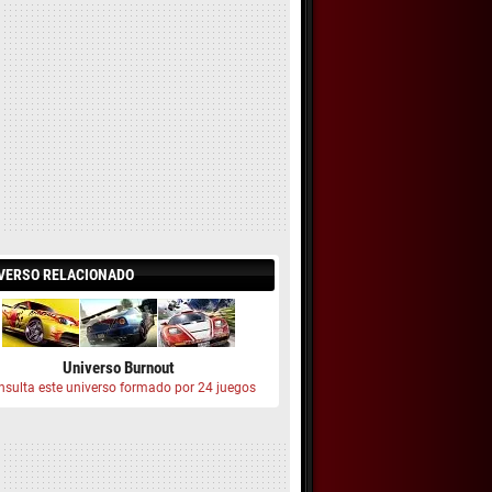
VERSO RELACIONADO
Universo Burnout
nsulta este universo formado por 24 juegos