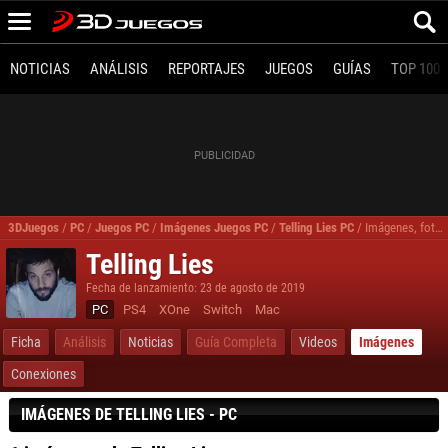
NOTICIAS
ANÁLISIS
REPORTAJES
JUEGOS
GUÍAS
TOP 100
3DJuegos
/
PC
/
Juegos PC
/
Imágenes Juegos PC
/
Telling Lies PC
/
Imágenes, fotos Telling Lies para PC
Telling Lies
Fecha de lanzamiento: 23 de agosto de 2019
PC
PS4
XOne
Switch
Mac
Ficha
Análisis
Noticias
Guía Completa
Videos
Imágenes
Conexiones
IMÁGENES DE TELLING LIES - PC