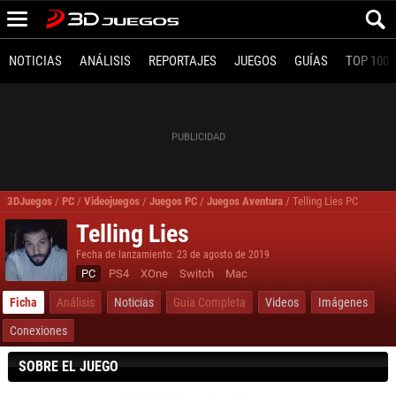
NOTICIAS
ANÁLISIS
REPORTAJES
JUEGOS
GUÍAS
TOP 100
3DJuegos
/
PC
/
Videojuegos
/
Juegos PC
/
Juegos Aventura
/
Telling Lies PC
Telling Lies
Fecha de lanzamiento: 23 de agosto de 2019
PC
PS4
XOne
Switch
Mac
Ficha
Análisis
Noticias
Guía Completa
Videos
Imágenes
Conexiones
SOBRE EL JUEGO