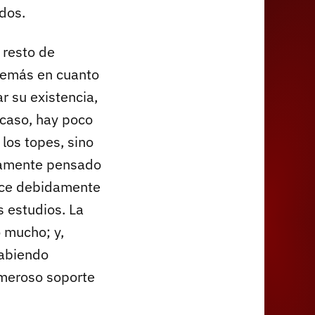
ados.
 resto de
 demás en cuanto
ar su existencia,
 caso, hay poco
los topes, sino
ndamente pensado
hace debidamente
s estudios. La
 mucho; y,
habiendo
umeroso soporte