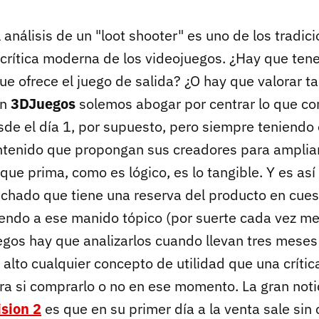
análisis de un "loot shooter" es uno de los tradic
a crítica moderna de los videojuegos. ¿Hay que ten
ue ofrece el juego de salida? ¿O hay que valorar t
En
3DJuegos
solemos abogar por centrar lo que co
sde el día 1, por supuesto, pero siempre teniendo
ntenido que propongan sus creadores para ampliar
que prima, como es lógico, es lo tangible. Y es así
echado que tiene una reserva del producto en cuest
endo a ese manido tópico (por suerte cada vez me
egos hay que analizarlos cuando llevan tres meses
alto cualquier concepto de utilidad que una crític
ora si comprarlo o no en ese momento. La gran noti
ision 2
es que en su primer día a la venta sale sin