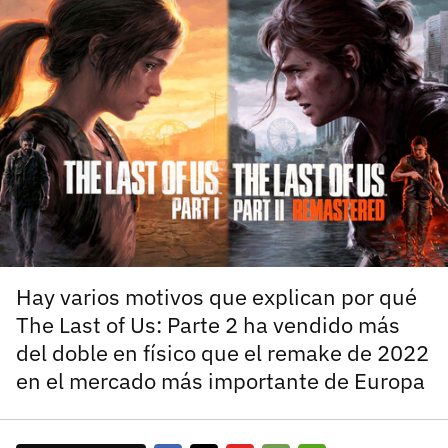
carácter inicial), pero no mayúsculas, espacios, tildes
¿Todavía no tienes cuenta?
o caracteres especiales.
He leído y acepto la
politica de privacidad y
Regístrate gratis
de participación
Registrarse en 3DJuegos
El inicio de sesión con Facebook ya no está
disponible, pero puedes seguir usando tu cuenta
de 3DJuegos:
Entra con Google
Recupera tu acceso con Facebook
Hay varios motivos que explican por qué
The Last of Us: Parte 2 ha vendido más
¿Ya tienes cuenta?
del doble en físico que el remake de 2022
en el mercado más importante de Europa
Entra en 3DJuegos