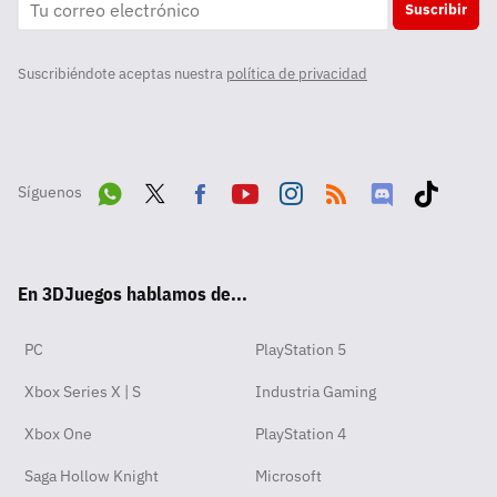
Suscribir
Suscribiéndote aceptas nuestra
política de privacidad
Síguenos
Wha
Twit
Fac
Yout
Inst
RSS
Disc
Tikt
tsA
ter
ebo
ube
agra
ord
ok
En 3DJuegos hablamos de...
pp
ok
m
PC
PlayStation 5
Xbox Series X | S
Industria Gaming
Xbox One
PlayStation 4
Saga Hollow Knight
Microsoft