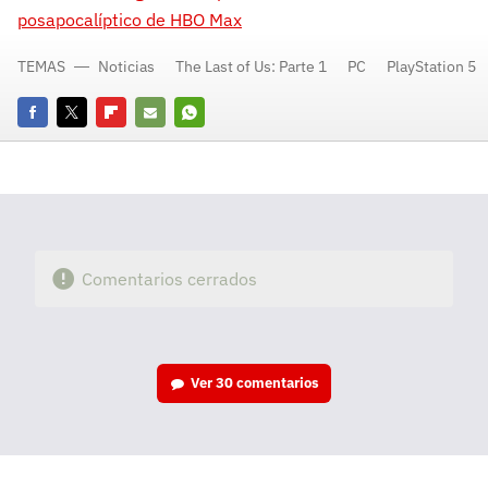
posapocalíptico de HBO Max
TEMAS
Noticias
The Last of Us: Parte 1
PC
PlayStation 5
Facebook
Twitter
Flipboard
E-
Whatsapp
mail
Comentarios cerrados
Ver
30 comentarios