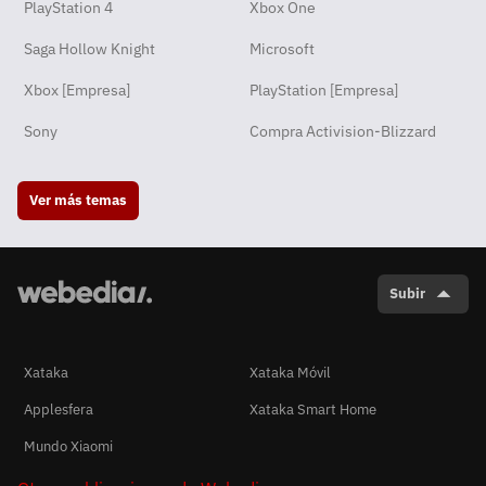
PlayStation 4
Xbox One
Saga Hollow Knight
Microsoft
Xbox [Empresa]
PlayStation [Empresa]
Sony
Compra Activision-Blizzard
Ver más temas
Subir
Xataka
Xataka Móvil
Applesfera
Xataka Smart Home
Mundo Xiaomi