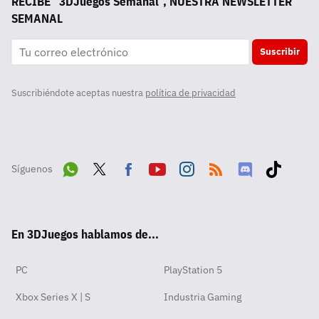
RECIBE "3DJuegos Semanal", NUESTRA NEWSLETTER
SEMANAL
Suscribir
Suscribiéndote aceptas nuestra
política de privacidad
Síguenos
Wha
Twit
Fac
Yout
Inst
RSS
Disc
Tikt
tsA
ter
ebo
ube
agra
ord
ok
En 3DJuegos hablamos de...
pp
ok
m
PC
PlayStation 5
Xbox Series X | S
Industria Gaming