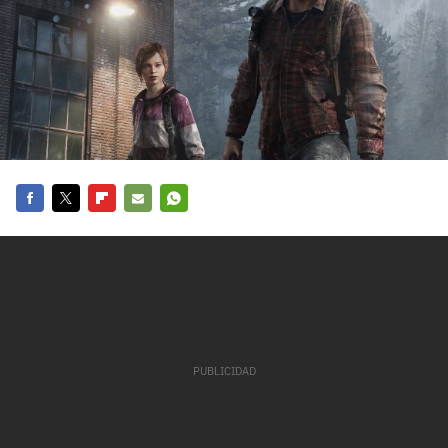
carácter inicial), pero no mayúsculas, espacios, tildes
¿Todavía no tienes cuenta?
o caracteres especiales.
He leído y acepto la
politica de privacidad y
Regístrate gratis
de participación
Registrarse en 3DJuegos
El inicio de sesión con Facebook ya no está
disponible, pero puedes seguir usando tu cuenta
Facebook
Twitter
Flipboard
E-
Whatsapp
de 3DJuegos:
Entra con Google
mail
Recupera tu acceso con Facebook
¿Ya tienes cuenta?
Entra en 3DJuegos