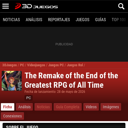
NOTICIAS
ANÁLISIS
REPORTAJES
JUEGOS
GUÍAS
TOP 100
3DJuegos
/
PC
/
Videojuegos
/
Juegos PC
/
Juegos Rol
/
The Remake of the End of th
The Remake of the End of the
Greatest RPG of All Time
Fecha de lanzamiento: 28 de mayo de 2026
PC
Ficha
Análisis
Noticias
Guía Completa
Videos
Imágenes
Conexiones
SOBRE EL JUEGO