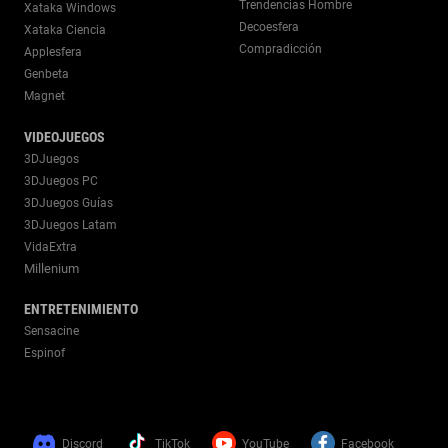
Trendencias Hombre
Xataka Windows
Decoesfera
Xataka Ciencia
Compradicción
Applesfera
Genbeta
Magnet
VIDEOJUEGOS
3DJuegos
3DJuegos PC
3DJuegos Guías
3DJuegos Latam
VidaExtra
Millenium
ENTRETENIMIENTO
Sensacine
Espinof
Discord
TikTok
YouTube
Facebook