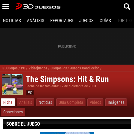
NOTICIAS
ANÁLISIS
REPORTAJES
JUEGOS
GUÍAS
TOP 100
3DJuegos
/
PC
/
Videojuegos
/
Juegos PC
/
Juegos Conducción
/
The Simpsons Hit &
The Simpsons: Hit & Run
Fecha de lanzamiento: 12 de diciembre de 2003
PC
Ficha
Análisis
Noticias
Guía Completa
Videos
Imágenes
Conexiones
SOBRE EL JUEGO