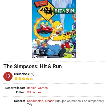
The Simpsons: Hit & Run
Usuarios (32)
10
Desarrollador:
Radical Games
Editor:
VU Games
Género:
Conducción
,
Arcade
(
Dibujos Animados
,
Los Simpsons
y
TV
)