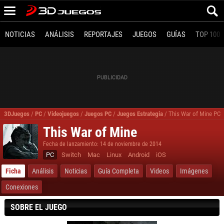
NOTICIAS
ANÁLISIS
REPORTAJES
JUEGOS
GUÍAS
TOP 100
3DJuegos
/
PC
/
Videojuegos
/
Juegos PC
/
Juegos Estrategia
/
This War of Mine PC
This War of Mine
Fecha de lanzamiento: 14 de noviembre de 2014
PC
Switch
Mac
Linux
Android
iOS
Ficha
Análisis
Noticias
Guía Completa
Videos
Imágenes
Conexiones
SOBRE EL JUEGO