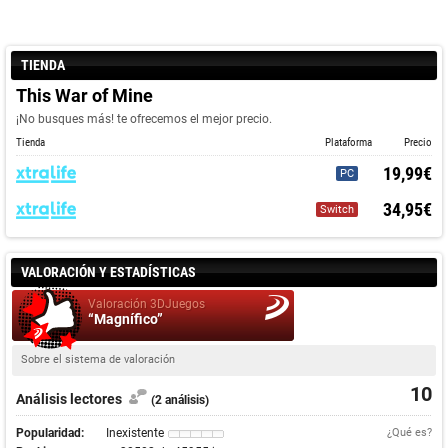
TIENDA
This War of Mine
¡No busques más! te ofrecemos el mejor precio.
Tienda
Plataforma
Precio
19,99€
PC
34,95€
Switch
VALORACIÓN Y ESTADÍSTICAS
Valoración 3DJuegos
“Magnífico”
Sobre el sistema de valoración
10
Análisis lectores
(2 análisis)
Popularidad:
Inexistente
¿Qué es?