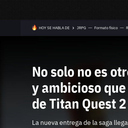
Mandos y Joyst
Selección
Todo hardware
Trivia
Juegos Online
HOY SE HABLA DE
JRPG
Formato físico
—
Equipo editorial
Contacta con nosotros
No solo no es ot
y ambicioso que
de Titan Quest 2
Whatsapp
Twitch
TikTok
Instagram
Facebook
Twitter
YouTube
RSS
Discord
La nueva entrega de la saga lleg