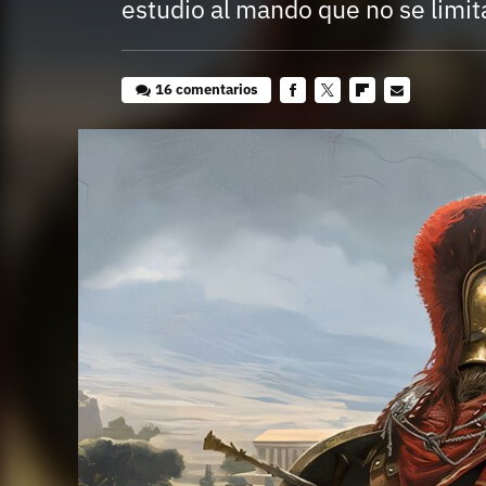
estudio al mando que no se limit
16 comentarios
Facebook
Twitter
Flipboard
E-
mail