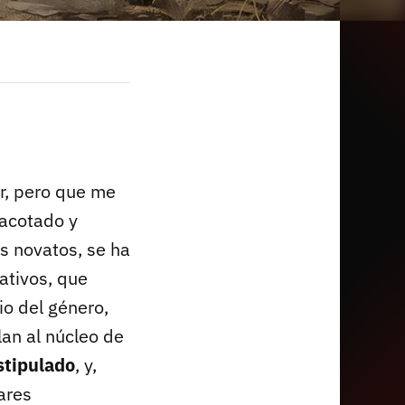
r, pero que me
 acotado y
os novatos, se ha
ativos, que
io del género,
an al núcleo de
stipulado
, y,
lares