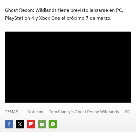
Ghost Recon: Wildlands tiene previsto lanzarse en PC,
PlayStation 4 y Xbox One el próximo 7 de marzo.
TEMAS
Noticias
Tom Clancy's Ghost Recon Wildlands
PC
Facebook
Twitter
Flipboard
E-
Whatsapp