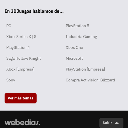
tsA
ter
ebo
ube
agra
ord
ok
En 3DJuegos hablamos de...
pp
ok
m
PC
PlayStation 5
Xbox Series X | S
Industria Gaming
PlayStation 4
Xbox One
Saga Hollow Knight
Microsoft
Xbox [Empresa]
PlayStation [Empresa]
Sony
Compra Activision-Blizzard
Ver más temas
Subir