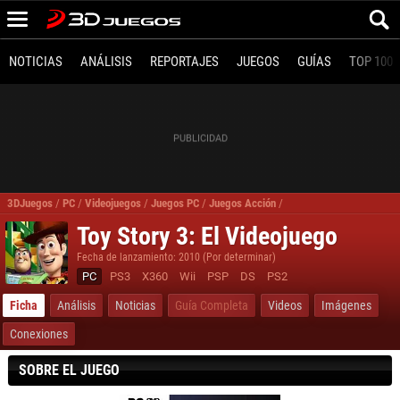
NOTICIAS
ANÁLISIS
REPORTAJES
JUEGOS
GUÍAS
TOP 100
3DJuegos
/
PC
/
Videojuegos
/
Juegos PC
/
Juegos Acción
/
Toy Story 3 El Videojueg
Toy Story 3: El Videojuego
Fecha de lanzamiento: 2010 (Por determinar)
PC
PS3
X360
Wii
PSP
DS
PS2
Ficha
Análisis
Noticias
Guía Completa
Videos
Imágenes
Conexiones
SOBRE EL JUEGO