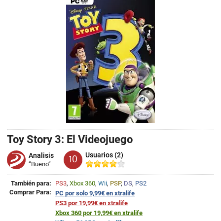
Toy Story 3: El Videojuego
Usuarios (2)
Analisis
10
“Bueno”
También para:
PS3
,
Xbox 360
,
Wii
,
PSP
,
DS
,
PS2
Comprar Para:
PC por solo 9,99€ en xtralife
PS3 por 19,99€ en xtralife
Xbox 360 por 19,99€ en xtralife