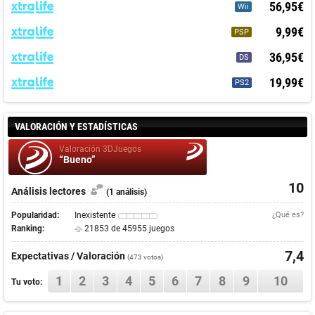
56,95€
Wii
9,99€
PSP
36,95€
DS
19,99€
PS2
VALORACIÓN Y ESTADÍSTICAS
Valoración 3DJuegos
“Bueno”
10
Análisis lectores
(1 análisis)
Popularidad:
Inexistente
¿Qué es?
Ranking:
21853 de 45955 juegos
7,4
Expectativas / Valoración
(
473
votos)
1
2
3
4
5
6
7
8
9
10
Tu voto: