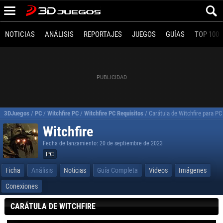
NOTICIAS
ANÁLISIS
REPORTAJES
JUEGOS
GUÍAS
TOP 100
3DJuegos
/
PC
/
Witchfire PC
/
Witchfire PC Requisitos
/
Carátula de Witchfire para PC
Witchfire
Fecha de lanzamiento: 20 de septiembre de 2023
PC
Ficha
Análisis
Noticias
Guía Completa
Videos
Imágenes
Conexiones
CARÁTULA DE WITCHFIRE