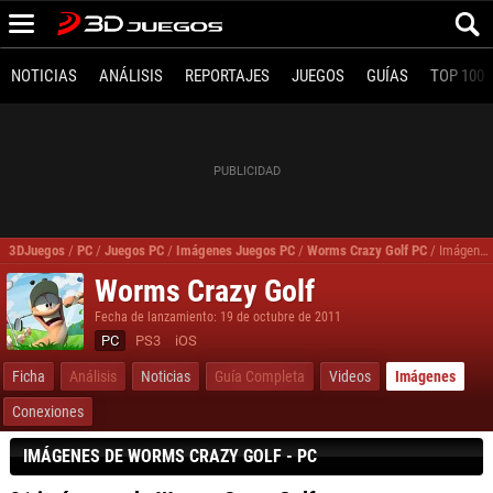
NOTICIAS
ANÁLISIS
REPORTAJES
JUEGOS
GUÍAS
TOP 100
3DJuegos
/
PC
/
Juegos PC
/
Imágenes Juegos PC
/
Worms Crazy Golf PC
/
Imágenes, fotos Worms Crazy Golf para PC
Worms Crazy Golf
Fecha de lanzamiento: 19 de octubre de 2011
PC
PS3
iOS
Ficha
Análisis
Noticias
Guía Completa
Videos
Imágenes
Conexiones
IMÁGENES DE WORMS CRAZY GOLF - PC