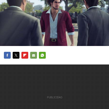
carácter inicial), pero no mayúsculas, espacios, tildes
¿Todavía no tienes cuenta?
o caracteres especiales.
He leído y acepto la
politica de privacidad y
Regístrate gratis
de participación
Registrarse en 3DJuegos
El inicio de sesión con Facebook ya no está
disponible, pero puedes seguir usando tu cuenta
de 3DJuegos:
Entra con Google
Facebook
Twitter
Flipboard
E-
Whatsapp
Recupera tu acceso con Facebook
mail
¿Ya tienes cuenta?
Entra en 3DJuegos