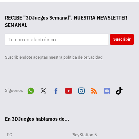
RECIBE "3DJuegos Semanal", NUESTRA NEWSLETTER
SEMANAL
Suscribir
Suscribiéndote aceptas nuestra
política de privacidad
Síguenos
Wha
Twit
Fac
Yout
Inst
RSS
Disc
Tikt
tsA
ter
ebo
ube
agra
ord
ok
En 3DJuegos hablamos de...
pp
ok
m
PC
PlayStation 5