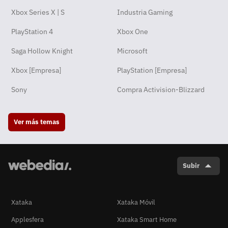
Xbox Series X | S
Industria Gaming
PlayStation 4
Xbox One
Saga Hollow Knight
Microsoft
Xbox [Empresa]
PlayStation [Empresa]
Sony
Compra Activision-Blizzard
Ver más temas
Subir
Xataka
Xataka Móvil
Applesfera
Xataka Smart Home