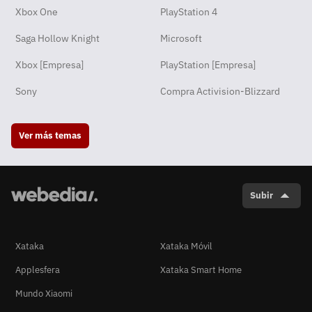
Xbox One
PlayStation 4
Saga Hollow Knight
Microsoft
Xbox [Empresa]
PlayStation [Empresa]
Sony
Compra Activision-Blizzard
Ver más temas
Subir
Xataka
Xataka Móvil
Applesfera
Xataka Smart Home
Mundo Xiaomi