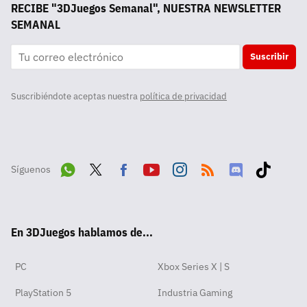
RECIBE "3DJuegos Semanal", NUESTRA NEWSLETTER
SEMANAL
Suscribir
Suscribiéndote aceptas nuestra
política de privacidad
Síguenos
Wha
Twit
Fac
Yout
Inst
RSS
Disc
Tikt
tsA
ter
ebo
ube
agra
ord
ok
En 3DJuegos hablamos de...
pp
ok
m
PC
Xbox Series X | S
PlayStation 5
Industria Gaming