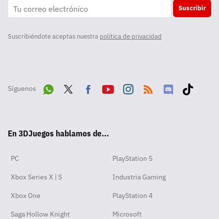
Suscribir
Suscribiéndote aceptas nuestra
política de privacidad
Síguenos
Wha
Twit
Fac
Yout
Inst
RSS
Disc
Tikt
tsA
ter
ebo
ube
agra
ord
ok
En 3DJuegos hablamos de...
pp
ok
m
PC
PlayStation 5
Xbox Series X | S
Industria Gaming
Xbox One
PlayStation 4
Saga Hollow Knight
Microsoft