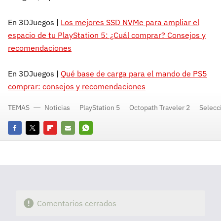
En 3DJuegos |
Los mejores SSD NVMe para ampliar el
espacio de tu PlayStation 5: ¿Cuál comprar? Consejos y
recomendaciones
En 3DJuegos |
Qué base de carga para el mando de PS5
comprar: consejos y recomendaciones
TEMAS
Noticias
PlayStation 5
Octopath Traveler 2
Selecc
Facebook
Twitter
Flipboard
E-
Whatsapp
mail
Comentarios cerrados