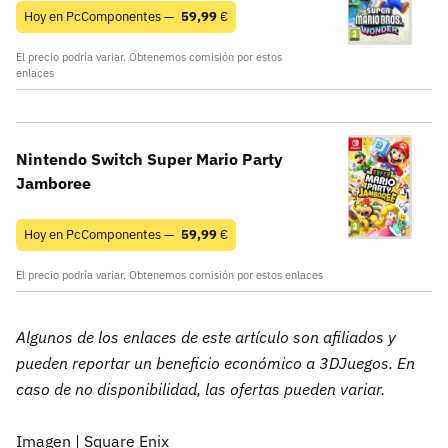
Hoy en PcComponentes —
59,99
€
El precio podría variar. Obtenemos comisión por estos
enlaces
Nintendo Switch Super Mario Party
Jamboree
Hoy en PcComponentes —
59,99
€
El precio podría variar. Obtenemos comisión por estos enlaces
Algunos de los enlaces de este artículo son afiliados y
pueden reportar un beneficio económico a 3DJuegos. En
caso de no disponibilidad, las ofertas pueden variar.
Imagen | Square Enix