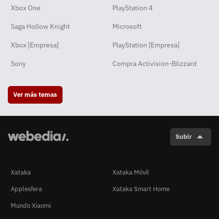
Xbox One
PlayStation 4
Saga Hollow Knight
Microsoft
Xbox [Empresa]
PlayStation [Empresa]
Sony
Compra Activision-Blizzard
Ver más temas
Subir
Xataka
Xataka Móvil
Applesfera
Xataka Smart Home
Mundo Xiaomi