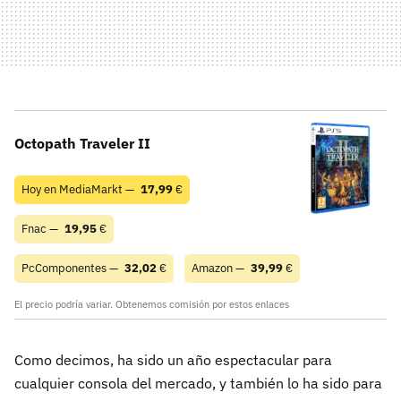
Octopath Traveler II
Hoy en MediaMarkt —
17,99
€
Fnac —
19,95
€
PcComponentes —
32,02
€
Amazon —
39,99
€
El precio podría variar. Obtenemos comisión por estos enlaces
Como decimos, ha sido un año espectacular para
cualquier consola del mercado, y también lo ha sido para