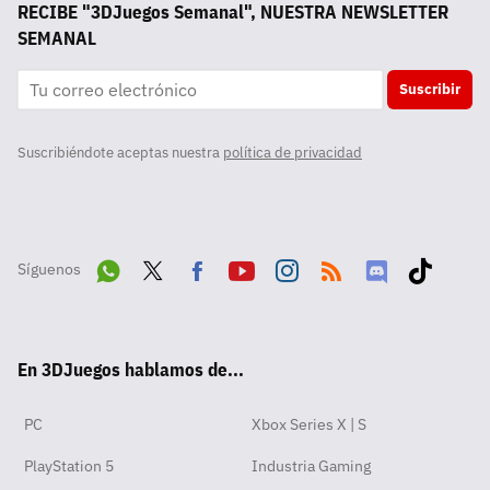
RECIBE "3DJuegos Semanal", NUESTRA NEWSLETTER
SEMANAL
Suscribir
Suscribiéndote aceptas nuestra
política de privacidad
Síguenos
Wha
Twit
Fac
Yout
Inst
RSS
Disc
Tikt
tsA
ter
ebo
ube
agra
ord
ok
En 3DJuegos hablamos de...
pp
ok
m
PC
Xbox Series X | S
PlayStation 5
Industria Gaming