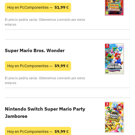
Hoy en PcComponentes —
51,99
€
El precio podría variar. Obtenemos comisión por estos
enlaces
Super Mario Bros. Wonder
Hoy en PcComponentes —
59,99
€
El precio podría variar. Obtenemos comisión por estos
enlaces
Nintendo Switch Super Mario Party
Jamboree
Hoy en PcComponentes —
59,99
€