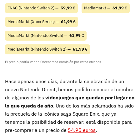
FNAC (Nintendo Switch 2) —
59,99
€
MediaMarkt —
61,99
€
MediaMarkt (Xbox Series) —
61,99
€
MediaMarkt (Nintendo Switch) —
61,99
€
MediaMarkt (Nintendo Switch 2) —
61,99
€
El precio podría variar. Obtenemos comisión por estos enlaces
Hace apenas unos días, durante la celebración de un
nuevo Nintendo Direct, hemos podido conocer el nombre
de algunos de los
videojuegos que quedan por llegar en
lo que queda de año
. Uno de los más aclamados ha sido
la precuela de la icónica saga Square Enix, que ya
tenemos la posibilidad de reservar: está disponible para
pre-comprar a un precio de
54,95 euros
.