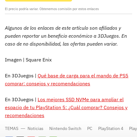
El precio podría variar. Obtenemos comisión por estos enlaces
Algunos de los enlaces de este artículo son afiliados y
pueden reportar un beneficio económico a 3DJuegos. En
caso de no disponibilidad, las ofertas pueden variar.
Imagen | Square Enix
En 3DJuegos |
Qué base de carga para el mando de PS5
comprar: consejos y recomendaciones
En 3DJuegos |
Los mejores SSD NVMe para ampliar el
espacio de tu PlayStation 5: ¿Cuál comprar? Consejos y
recomendaciones
TEMAS
Noticias
Nintendo Switch
PC
PlayStation 4
Play