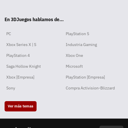
Wha
Twit
Fac
Yout
Inst
RSS
Disc
Tikt
tsA
ter
ebo
ube
agra
ord
ok
En 3DJuegos hablamos de...
pp
ok
m
PC
PlayStation 5
Xbox Series X | S
Industria Gaming
PlayStation 4
Xbox One
Saga Hollow Knight
Microsoft
Xbox [Empresa]
PlayStation [Empresa]
Sony
Compra Activision-Blizzard
Ver más temas