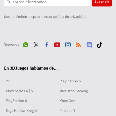
Suscribir
Suscribiéndote aceptas nuestra
política de privacidad
Síguenos
Wha
Twit
Fac
Yout
Inst
RSS
Disc
Tikt
tsA
ter
ebo
ube
agra
ord
ok
En 3DJuegos hablamos de...
pp
ok
m
PC
PlayStation 5
Xbox Series X | S
Industria Gaming
PlayStation 4
Xbox One
Saga Hollow Knight
Microsoft