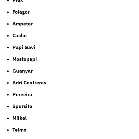
Plex
Folagor
Ampeter
Cacho
Papi Gavi
Mostopapi
Guanyar
Adri Contreras
Pereeira
Spursito
Miikel
Telmo