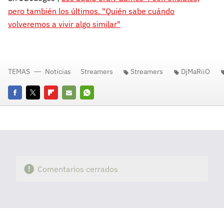
pero también los últimos. "Quién sabe cuándo
volveremos a vivir algo similar"
TEMAS
Noticias
Streamers
Streamers
DjMaRiiO
Facebook
Twitter
Flipboard
E-
Whatsapp
mail
Comentarios cerrados