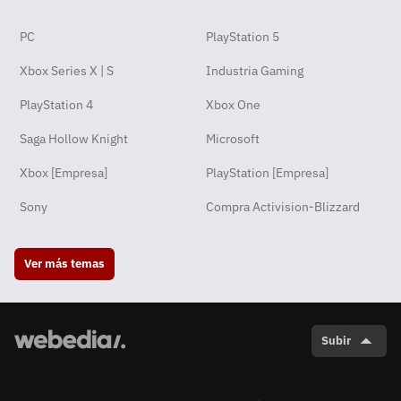
PC
PlayStation 5
Xbox Series X | S
Industria Gaming
PlayStation 4
Xbox One
Saga Hollow Knight
Microsoft
Xbox [Empresa]
PlayStation [Empresa]
Sony
Compra Activision-Blizzard
Ver más temas
Subir