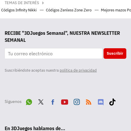
TEMAS DE INTERÉS
Códigos Infinity Nikki
Códigos Zenless Zone Zero
Mejores mazos P
RECIBE "3DJuegos Semanal", NUESTRA NEWSLETTER
SEMANAL
Suscribir
Suscribiéndote aceptas nuestra
política de privacidad
Síguenos
Wha
Twit
Fac
Yout
Inst
RSS
Disc
Tikt
tsA
ter
ebo
ube
agra
ord
ok
En 3DJuegos hablamos de...
pp
ok
m