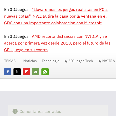
En 3DJuegos |
"Llevaremos los juegos realistas en PC a
nuevas cotas". NVIDIA tira la casa por la ventana en el
GDC con una importante colaboración con Microsoft
En 3DJuegos |
AMD recorta distancias con NVIDIA y se
acerca por primera vez desde 2018, pero el futuro de las
GPU juega en su contra
TEMAS
Noticias
Tecnología
3DJuegos Tech
NVIDIA
Facebook
Twitter
Flipboard
E-
Whatsapp
mail
Comentarios cerrados