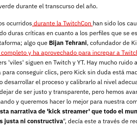
verde durante el transcurso del año.
s ocurridos
durante la TwitchCon
han sido los ca
do duras críticas en cuanto a los perfiles que se 
ataforma; algo que
Bijan Tehrani
, cofundador de K
completo y ha aprovechado para increpar a Twitc
rs 'viles' siguen en Twitch y YT. Hay mucho ruido
a para conseguir clics, pero Kick sin duda está m
o desarrollar el proceso y calibrarlo al nivel adec
dejar de ser justo y transparente, pero hemos av
ando y queremos hacer lo mejor para nuestra co
sta narrativa de 'kick streamer' que todo el mu
s justa ni constructiva
", decía este a través de re