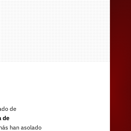
ado de
a de
 más han asolado