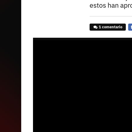
estos han apro
1 comentario
F