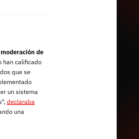
 moderación de
 han calificado
idos que se
mplementado
cer un sistema
s",
declaraba
cando una