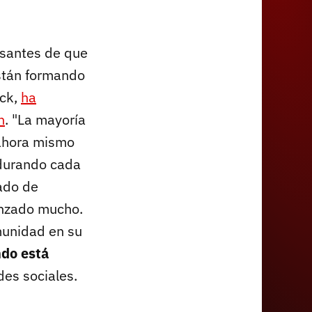
usantes de que
están formando
ick,
ha
h
. "La mayoría
 ahora mismo
adurando cada
uado de
anzado mucho.
munidad en su
ndo está
des sociales.