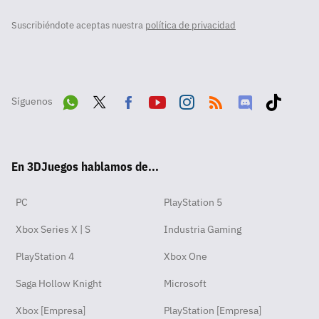
Suscribiéndote aceptas nuestra
política de privacidad
Síguenos
Wha
Twit
Fac
Yout
Inst
RSS
Disc
Tikt
tsA
ter
ebo
ube
agra
ord
ok
En 3DJuegos hablamos de...
pp
ok
m
PC
PlayStation 5
Xbox Series X | S
Industria Gaming
PlayStation 4
Xbox One
Saga Hollow Knight
Microsoft
Xbox [Empresa]
PlayStation [Empresa]