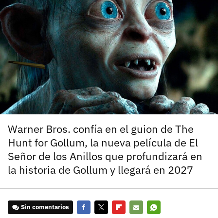
carácter inicial), pero no mayúsculas, espacios, tildes
¿Todavía no tienes cuenta?
o caracteres especiales.
He leído y acepto la
politica de privacidad y
Regístrate gratis
de participación
Registrarse en 3DJuegos
El inicio de sesión con Facebook ya no está
disponible, pero puedes seguir usando tu cuenta
de 3DJuegos:
Entra con Google
Warner Bros. confía en el guion de The
Recupera tu acceso con Facebook
Hunt for Gollum, la nueva película de El
Señor de los Anillos que profundizará en
¿Ya tienes cuenta?
la historia de Gollum y llegará en 2027
Entra en 3DJuegos
Sin comentarios