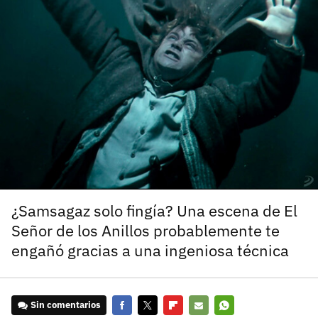
carácter inicial), pero no mayúsculas, espacios, tildes
¿Todavía no tienes cuenta?
o caracteres especiales.
He leído y acepto la
politica de privacidad y
Regístrate gratis
de participación
Registrarse en 3DJuegos
El inicio de sesión con Facebook ya no está
disponible, pero puedes seguir usando tu cuenta
de 3DJuegos:
Entra con Google
Recupera tu acceso con Facebook
¿Samsagaz solo fingía? Una escena de El
Señor de los Anillos probablemente te
¿Ya tienes cuenta?
engañó gracias a una ingeniosa técnica
Entra en 3DJuegos
Sin comentarios