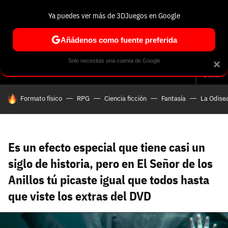
Ya puedes ver más de 3DJuegos en Google
Volver
Entra en 3DJuegos
Regístrate en 3DJuegos
Recuperar contraseña
Añádenos como fuente preferida
Correo electrónico
Correo electrónico
Correo electrónico
Te enviaremos un correo electrónico con un
Solo necesitas una cuenta de Google
×
Análisis
Guías y trucos
Trivia
Selección
Tech
Seri
enlace para recuperar tu contraseña:
Buscar
Correo electrónico asociado a tu cuenta de
HOY SE HABLA DE
Formato físico
RPG
Ciencia ficción
Fantasía
La Odise
Facebook:
Contraseña
Contraseña
(mínimo 6 caracteres)
Cancelar
Recuperar contraseña
Repetir contraseña
Recuperar contraseña
Recuperar contraseña
Iniciar sesión
Es un efecto especial que tiene casi un
siglo de historia, pero en El Señor de los
Anillos tú picaste igual que todos hasta
Nombre de usuario
que viste los extras del DVD
Entra con Google
Se usa para la dirección de tu página de usuario.
Piénsalo bien porque no podrás cambiarlo. Mínimo 3
caracteres, se pueden usar números (no como