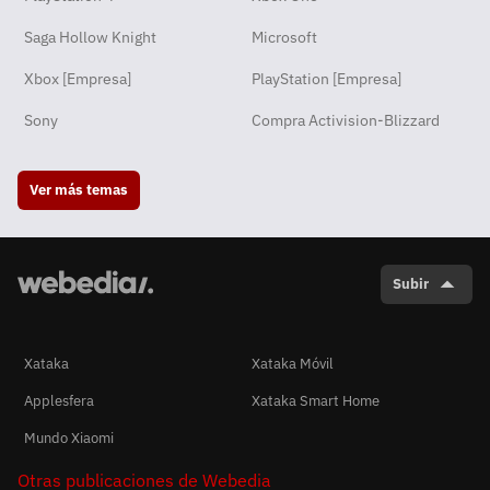
Saga Hollow Knight
Microsoft
Xbox [Empresa]
PlayStation [Empresa]
Sony
Compra Activision-Blizzard
Ver más temas
Subir
Xataka
Xataka Móvil
Applesfera
Xataka Smart Home
Mundo Xiaomi
Otras publicaciones de Webedia