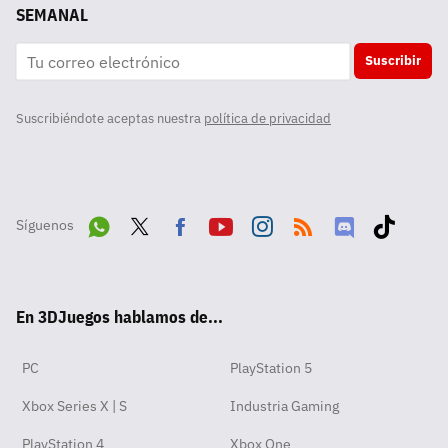
SEMANAL
Suscribir
Suscribiéndote aceptas nuestra
política de privacidad
Síguenos
Wha
Twit
Fac
Yout
Inst
RSS
Disc
Tikt
tsA
ter
ebo
ube
agra
ord
ok
En 3DJuegos hablamos de...
pp
ok
m
PC
PlayStation 5
Xbox Series X | S
Industria Gaming
PlayStation 4
Xbox One